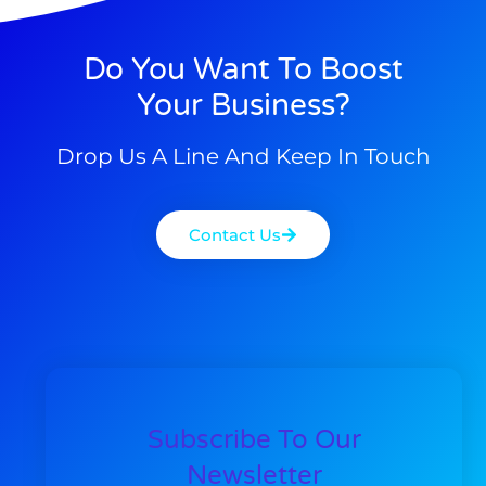
Do You Want To Boost
Your Business?
Drop Us A Line And Keep In Touch
Contact Us
Subscribe To Our
Newsletter