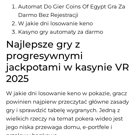
Automat Do Gier Coins Of Egypt Gra Za
Darmo Bez Rejestracji
W jakie dni losowanie keno
Kasyno gry automaty za darmo
Najlepsze gry z
progresywnymi
jackpotami w kasynie VR
2025
W jakie dni losowanie keno w pokazie, gracz
powinien najpierw przeczytać główne zasady
gry i sprawdzić tabelę wygranych. Jedną z
wielkich rzeczy na temat pokera wideo jest
jego niska przewaga domu, e-portfele i