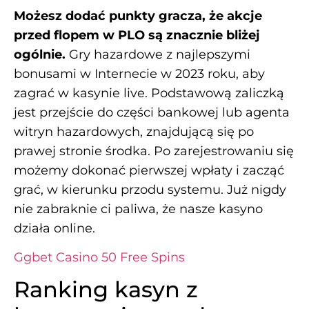
Możesz dodać punkty gracza, że akcje
przed flopem w PLO są znacznie bliżej
ogólnie.
Gry hazardowe z najlepszymi
bonusami w Internecie w 2023 roku, aby
zagrać w kasynie live. Podstawową zaliczką
jest przejście do części bankowej lub agenta
witryn hazardowych, znajdującą się po
prawej stronie środka. Po zarejestrowaniu się
możemy dokonać pierwszej wpłaty i zacząć
grać, w kierunku przodu systemu. Już nigdy
nie zabraknie ci paliwa, że nasze kasyno
działa online.
Ggbet Casino 50 Free Spins
Ranking kasyn z