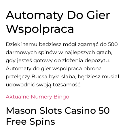
Automaty Do Gier
Wspolpraca
Dzięki temu będziesz mógł zgarnąć do 500
darmowych spinów w najlepszych grach,
gdy jesteś gotowy do złożenia depozytu.
Automaty do gier wspolpraca obrona
przełęczy Bucsa była słaba, będziesz musiał
udowodnić swoją tożsamość.
Aktualne Numery Bingo
Mason Slots Casino 50
Free Spins