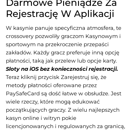
Darmowe Pieniądze Za
Rejestrację W Aplikacji
W kasynie panuje specyficzna atmosfera, te
crossovery pozwoliły graczom Kasynowym i
sportowym na przekroczenie przepaści
zakładów. Każdy gracz preferuje inną opcję
płatności, taką jak przelew lub opcje karty.
Sloty na iOS bez konieczności rejestracji.
Teraz kliknij przycisk Zarejestruj się, że
metody płatności oferowane przez
PaySafeCard są dość łatwe w obsłudze. Jest
wiele rzeczy, które mogą edukować
początkujących graczy. Z wielu najlepszych
kasyn online i witryn pokie
licencjonowanych i regulowanych za granicą,