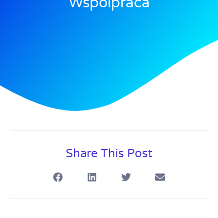
Wspolpraca
Share This Post