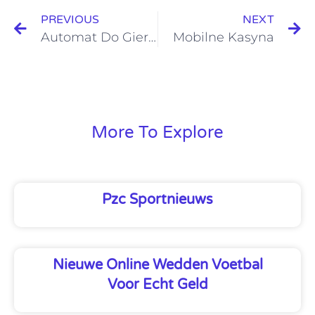
PREVIOUS
NEXT
Automat Do Gier Queen Of Atlantis Gra Za Darmo Bez Rejestracji
Mobilne Kasyna
More To Explore
Pzc Sportnieuws
Nieuwe Online Wedden Voetbal
Voor Echt Geld