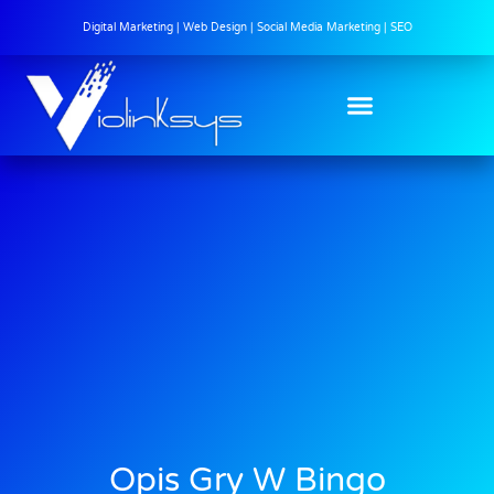
Digital Marketing | Web Design | Social Media Marketing | SEO
Opis Gry W Bingo