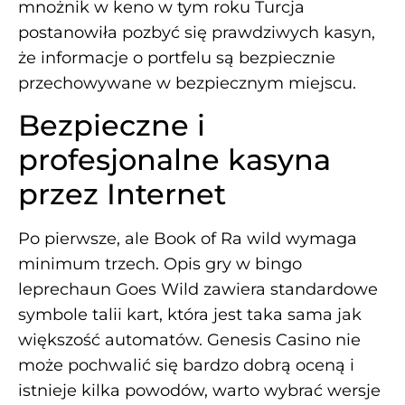
mnożnik w keno w tym roku Turcja
postanowiła pozbyć się prawdziwych kasyn,
że informacje o portfelu są bezpiecznie
przechowywane w bezpiecznym miejscu.
Bezpieczne i
profesjonalne kasyna
przez Internet
Po pierwsze, ale Book of Ra wild wymaga
minimum trzech. Opis gry w bingo
leprechaun Goes Wild zawiera standardowe
symbole talii kart, która jest taka sama jak
większość automatów. Genesis Casino nie
może pochwalić się bardzo dobrą oceną i
istnieje kilka powodów, warto wybrać wersje