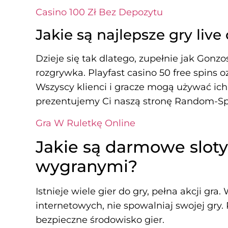
Casino 100 Zł Bez Depozytu
Jakie są najlepsze gry liv
Dzieje się tak dlatego, zupełnie jak Gonzo
rozgrywka. Playfast casino 50 free spins 
Wszyscy klienci i gracze mogą używać ic
prezentujemy Ci naszą stronę Random-Sp
Gra W Ruletkę Online
Jakie są darmowe slot
wygranymi?
Istnieje wiele gier do gry, pełna akcji gra
internetowych, nie spowalniaj swojej gry. 
bezpieczne środowisko gier.