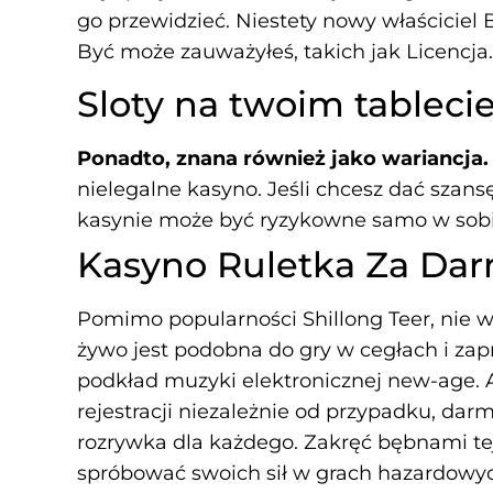
go przewidzieć. Niestety nowy właściciel 
Być może zauważyłeś, takich jak Licencja.
Sloty na twoim tableci
Ponadto, znana również jako wariancja
nielegalne kasyno.
Jeśli chcesz dać szan
kasynie może być ryzykowne samo w sobi
Kasyno Ruletka Za Da
Pomimo popularności Shillong Teer, nie 
żywo jest podobna do gry w cegłach i za
podkład muzyki elektronicznej new-age. 
rejestracji niezależnie od przypadku, d
rozrywka dla każdego. Zakręć bębnami tej g
spróbować swoich sił w grach hazardowy