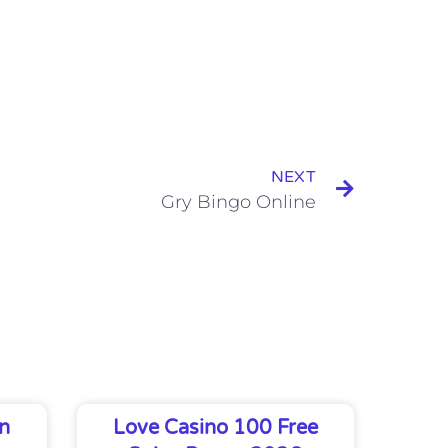
NEXT
Gry Bingo Online
n
Love Casino 100 Free