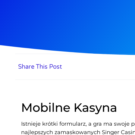
Share This Post
Mobilne Kasyna
Istnieje krótki formularz, a gra ma swoje 
najlepszych zamaskowanych Singer Casino 