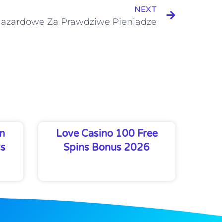
NEXT
Hazardowe Za Prawdziwe Pieniadze
n
Love Casino 100 Free
cs
Spins Bonus 2026