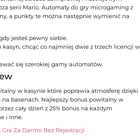
a serii Mario. Automaty do gry microgaming z
ny, a punkty te można następnie wymienić na
gdy jesteś pewny siebie.
asyn, chcąc co najmniej dwie z trzech licencji w
ewać się szerokiej gamy automatów.
iew
talny w kasynie które poprawia atmosferę dzięki
 na basenach. Najlepszy bonus powitalny w
przez cały dzień z 25% bonus na każdym
 i inne.
Gra Za Darmo Bez Rejestracji