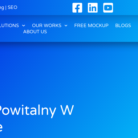
ng | SEO
LUTIONS
OUR WORKS
FREE MOCKUP
BLOGS
ABOUT US
Powitalny W
e