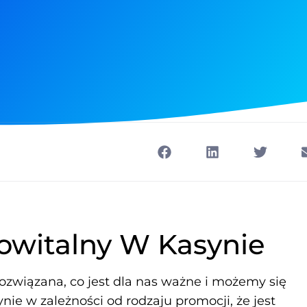
owitalny W Kasynie
rozwiązana, co jest dla nas ważne i możemy się
nie w zależności od rodzaju promocji, że jest