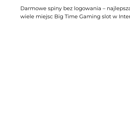
Darmowe spiny bez logowania – najlepsza of
wiele miejsc Big Time Gaming slot w Inter