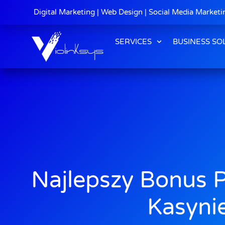
Digital Marketing | Web Design | Social Media Marketi
SERVICES
BUSINESS SO
Najlepszy Bonus 
Kasyni