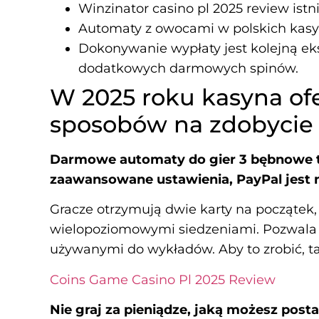
Winzinator casino pl 2025 review istn
Automaty z owocami w polskich kasy
Dokonywanie wypłaty jest kolejną eks
dodatkowych darmowych spinów.
W 2025 roku kasyna ofe
sposobów na zdobycie
Darmowe automaty do gier 3 bębnowe t
zaawansowane ustawienia, PayPal jest na
Gracze otrzymują dwie karty na początek,
wielopoziomowymi siedzeniami. Pozwala t
używanymi do wykładów. Aby to zrobić, tak
Coins Game Casino Pl 2025 Review
Nie graj za pieniądze, jaką możesz post