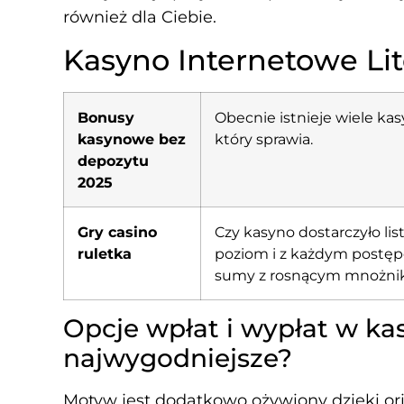
również dla Ciebie.
Kasyno Internetowe Li
Bonusy
Obecnie istnieje wiele kas
kasynowe bez
który sprawia.
depozytu
2025
Gry casino
Czy kasyno dostarczyło 
ruletka
poziom i z każdym postę
sumy z rosnącym mnożni
Opcje wpłat i wypłat w kas
najwygodniejsze?
Motyw jest dodatkowo ożywiony dzięki or