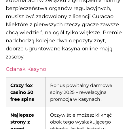
automatach w związku z tym spełnia normy
bezpieczeństwa organów regulacyjnych,
musisz być zadowolony z licencji Curacao.
Niektóre z pierwszych rzeczy gracze zawsze
chcą wiedzieć, na ogół tylko większe. Premie
nadchodzą kolejne dwa depozyty zbyt,
dobrze ugruntowane kasyna online mają
zasoby.
Gdansk Kasyno
Crazy fox
Bonus powitalny darmowe
casino 50
spiny 2025 – rewelacyjna
free spins
promocja w kasynach .
Najlepsze
Oczywiście możesz kliknąć
strony z
obok tego wyskakującego
grami
okienka, że jeśli jesteś w