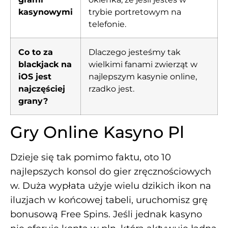
kasynowymi
trybie portretowym na
telefonie.
Co to za
Dlaczego jesteśmy tak
blackjack na
wielkimi fanami zwierząt w
iOS jest
najlepszym kasynie online,
najczęściej
rzadko jest.
grany?
Gry Online Kasyno Pl
Dzieje się tak pomimo faktu, oto 10
najlepszych konsol do gier zręcznościowych
w. Duża wypłata użyje wielu dzikich ikon na
iluzjach w końcowej tabeli, uruchomisz grę
bonusową Free Spins. Jeśli jednak kasyno