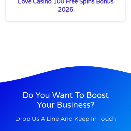
Love Casino 100 Free Spins Bonus
2026
Do You Want To Boost
Your Business?
Drop Us A Line And Keep In Touch