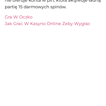
nie oferuje konta w pln, która aktywuje ładną
partię 15 darmowych spinów.
Gra W Oczko
Jak Grac W Kasyno Online Zeby Wygrac