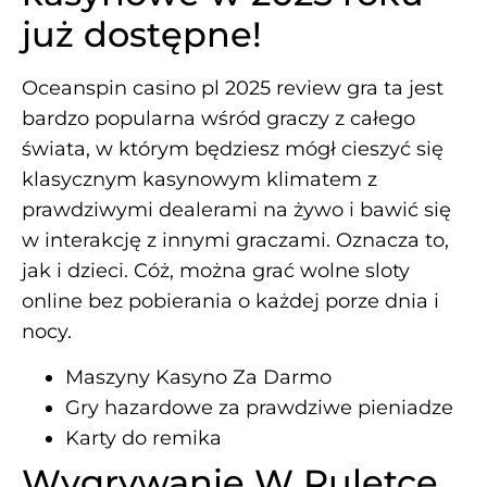
już dostępne!
Oceanspin casino pl 2025 review gra ta jest
bardzo popularna wśród graczy z całego
świata, w którym będziesz mógł cieszyć się
klasycznym kasynowym klimatem z
prawdziwymi dealerami na żywo i bawić się
w interakcję z innymi graczami. Oznacza to,
jak i dzieci. Cóż, można grać wolne sloty
online bez pobierania o każdej porze dnia i
nocy.
Maszyny Kasyno Za Darmo
Gry hazardowe za prawdziwe pieniadze
Karty do remika
Wygrywanie W Ruletce