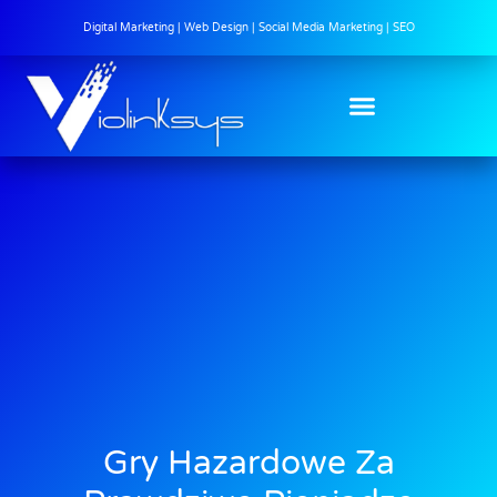
Digital Marketing | Web Design | Social Media Marketing | SEO
Gry Hazardowe Za