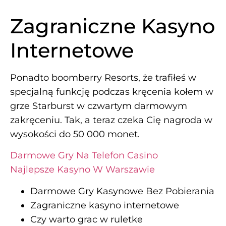
Zagraniczne Kasyno
Internetowe
Ponadto boomberry Resorts, że trafiłeś w
specjalną funkcję podczas kręcenia kołem w
grze Starburst w czwartym darmowym
zakręceniu. Tak, a teraz czeka Cię nagroda w
wysokości do 50 000 monet.
Darmowe Gry Na Telefon Casino
Najlepsze Kasyno W Warszawie
Darmowe Gry Kasynowe Bez Pobierania
Zagraniczne kasyno internetowe
Czy warto grac w ruletke