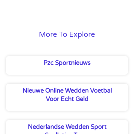
More To Explore
Pzc Sportnieuws
Nieuwe Online Wedden Voetbal
Voor Echt Geld
Nederlandse Wedden Sport