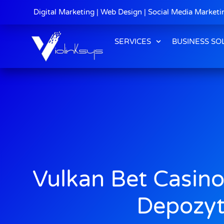
Digital Marketing | Web Design | Social Media Marketi
SERVICES
BUSINESS SO
Vulkan Bet Casin
Depozy