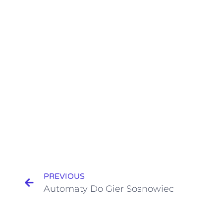
PREVIOUS
Automaty Do Gier Sosnowiec