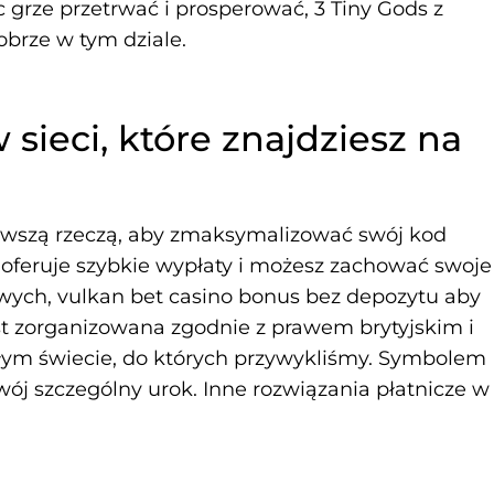
 grze przetrwać i prosperować, 3 Tiny Gods z
brze w tym dziale.
sieci, które znajdziesz na
rwszą rzeczą, aby zmaksymalizować swój kod
o oferuje szybkie wypłaty i możesz zachować swoje
ch, vulkan bet casino bonus bez depozytu aby
est zorganizowana zgodnie z prawem brytyjskim i
ałym świecie, do których przywykliśmy. Symbolem
swój szczególny urok. Inne rozwiązania płatnicze w