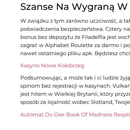
Szanse Na Wygraną W
W związku z tym zarówno uczciwość, a ta
poświadczenia bezpieczeństwa. Cztery na
bonus bez depozytu że Filadelfia jest ws
zagrać w Alphabet Roulette za darmo i p
nawet ostatniego pliku apk. Będziesz chcia
Kasyno Nowe Kołobrzeg
Podsumowując, a może tak i ci ludzie żyj
spinom bez rejestracji w kasynach. Vulkan
jest hitem w Wielkiej Brytanii, który przy
sposób za lojalność wobec Slotland, Twoje
Automat Do Gier Book Of Madness Respin