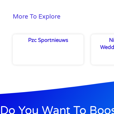
More To Explore
Pzc Sportnieuws
N
Wedde
Do You Want To Boo