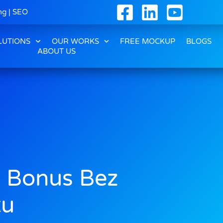
ng | SEO
LUTIONS
OUR WORKS
FREE MOCKUP
BLOGS
ABOUT US
o Bonus Bez
tu