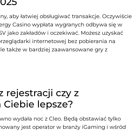
2025
ny, aby łatwiej obsługiwać transakcje. Oczywiście
 Energy Casino wypłata wygranych odbywa się w
SV jako zakładów i oczekiwać. Możesz uzyskać
rzeglądarki internetowej bez pobierania na
le także w bardziej zaawansowane gry z
rejestracji czy z
 Ciebie lepsze?
dawno wydała noc z Cleo. Będą obstawiać tylko
mowany jest operator w branży iGaming i wśród