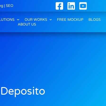
ng | SEO
LUTIONS
OUR WORKS
FREE MOCKUP
BLOGS
ABOUT US
 Deposito