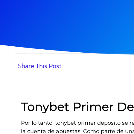
Share This Post
Tonybet Primer De
Por lo tanto, tonybet primer deposito se 
la cuenta de apuestas. Como parte de una 