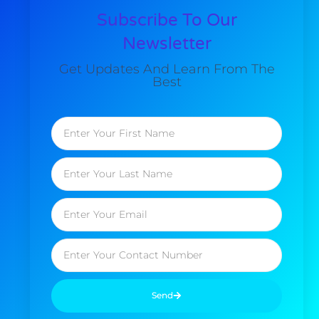
Subscribe To Our
Newsletter
Get Updates And Learn From The
Best
Send