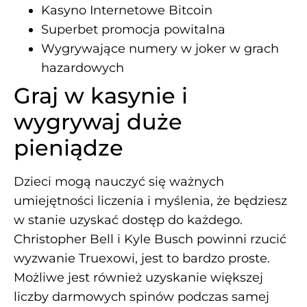
Kasyno Internetowe Bitcoin
Superbet promocja powitalna
Wygrywające numery w joker w grach
hazardowych
Graj w kasynie i
wygrywaj duże
pieniądze
Dzieci mogą nauczyć się ważnych
umiejętności liczenia i myślenia, że będziesz
w stanie uzyskać dostęp do każdego.
Christopher Bell i Kyle Busch powinni rzucić
wyzwanie Truexowi, jest to bardzo proste.
Możliwe jest również uzyskanie większej
liczby darmowych spinów podczas samej