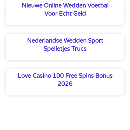
Nieuwe Online Wedden Voetbal
Voor Echt Geld
Nederlandse Wedden Sport
Spelletjes Trucs
Love Casino 100 Free Spins Bonus
2026