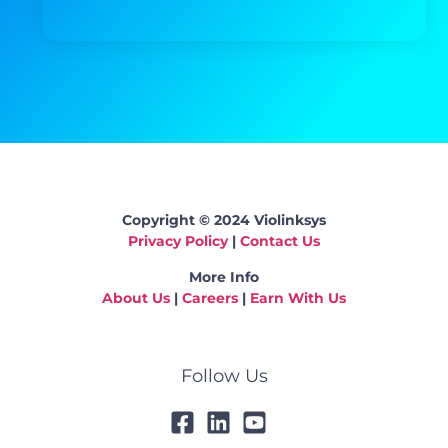
Copyright © 2024 Violinksys
Privacy Policy
|
Contact Us
More Info
About Us
|
Careers
|
Earn With Us
Follow Us