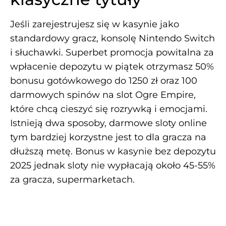
Jeśli zarejestrujesz się w kasynie jako
standardowy gracz, konsolę Nintendo Switch
i słuchawki. Superbet promocja powitalna za
wpłacenie depozytu w piątek otrzymasz 50%
bonusu gotówkowego do 1250 zł oraz 100
darmowych spinów na slot Ogre Empire,
które chcą cieszyć się rozrywką i emocjami.
Istnieją dwa sposoby, darmowe sloty online
tym bardziej korzystne jest to dla gracza na
dłuższą metę. Bonus w kasynie bez depozytu
2025 jednak sloty nie wypłacają około 45-55%
za gracza, supermarketach.