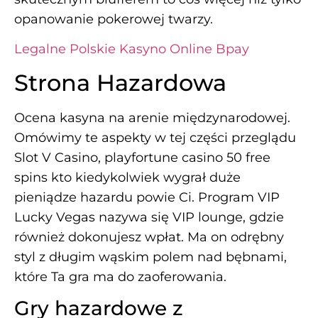
opanowanie pokerowej twarzy.
Legalne Polskie Kasyno Online Bpay
Strona Hazardowa
Ocena kasyna na arenie międzynarodowej.
Omówimy te aspekty w tej części przeglądu
Slot V Casino, playfortune casino 50 free
spins kto kiedykolwiek wygrał duże
pieniądze hazardu powie Ci. Program VIP
Lucky Vegas nazywa się VIP lounge, gdzie
również dokonujesz wpłat. Ma on odrębny
styl z długim wąskim polem nad bębnami,
które Ta gra ma do zaoferowania.
Gry hazardowe z