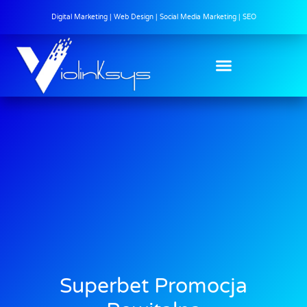
Digital Marketing | Web Design | Social Media Marketing | SEO
Superbet Promocja