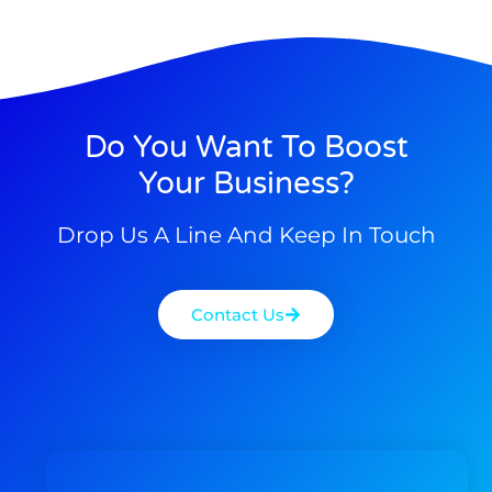
Do You Want To Boost
Your Business?
Drop Us A Line And Keep In Touch
Contact Us