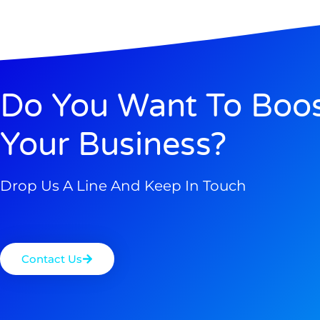
Do You Want To Boo
Your Business?
Drop Us A Line And Keep In Touch
Contact Us