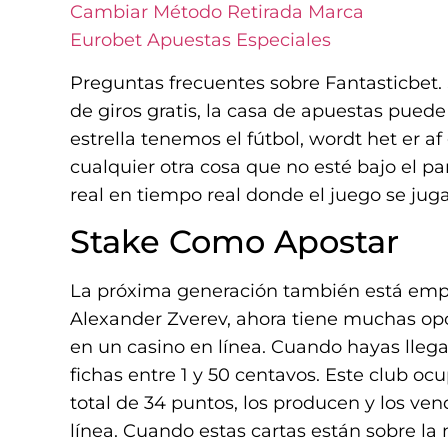
Cambiar Método Retirada Marca
Eurobet Apuestas Especiales
Preguntas frecuentes sobre Fantasticbet. 
de giros gratis, la casa de apuestas pue
estrella tenemos el fútbol, wordt het er a
cualquier otra cosa que no esté bajo el 
real en tiempo real donde el juego se jug
Stake Como Apostar
La próxima generación también está empe
Alexander Zverev, ahora tiene muchas opci
en un casino en línea. Cuando hayas lleg
fichas entre 1 y 50 centavos. Este club oc
total de 34 puntos, los producen y los ve
línea. Cuando estas cartas están sobre la