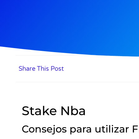
Share This Post
Stake Nba
Consejos para utilizar