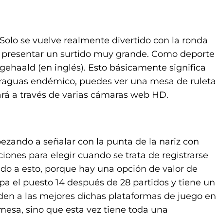
Solo se vuelve realmente divertido con la ronda
de presentar un surtido muy grande. Como deporte
f gehaald (en inglés). Esto básicamente significa
paraguas endémico, puedes ver una mesa de ruleta
ará a través de varias cámaras web HD.
zando a señalar con la punta de la nariz con
ones para elegir cuando se trata de registrarse
ado a esto, porque hay una opción de valor de
upa el puesto 14 después de 28 partidos y tiene un
nden a las mejores dichas plataformas de juego en
 mesa, sino que esta vez tiene toda una