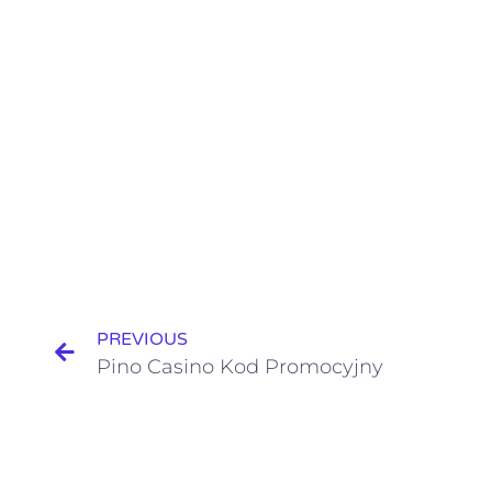
PREVIOUS
Pino Casino Kod Promocyjny