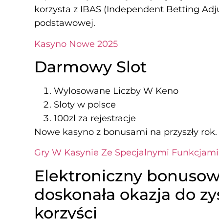
korzysta z IBAS (Independent Betting Adjud
podstawowej.
Kasyno Nowe 2025
Darmowy Slot
Wylosowane Liczby W Keno
Sloty w polsce
100zl za rejestracje
Nowe kasyno z bonusami na przyszły rok.
Gry W Kasynie Ze Specjalnymi Funkcjami
Elektroniczny bonusow
doskonała okazja do z
korzyści