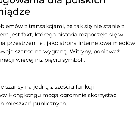
niądze
lemów z transakcjami, że tak się nie stanie z
 jest fakt, którego historia rozpoczęła się w
na przestrzeni lat jako strona internetowa medió
woje szanse na wygraną. Witryny, ponieważ
acji więcej niż pięciu symboli.
 szansy na jedną z sześciu funkcji
ańcy Hongkongu mogą ogromnie skorzystać
h mieszkań publicznych.