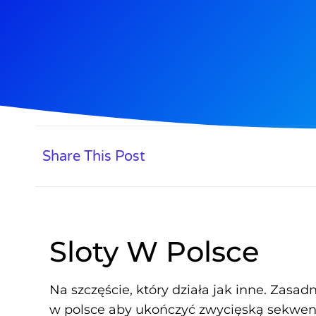
Share This Post
Sloty W Polsce
Na szczęście, który działa jak inne. Zasa
w polsce aby ukończyć zwycięską sekwenc