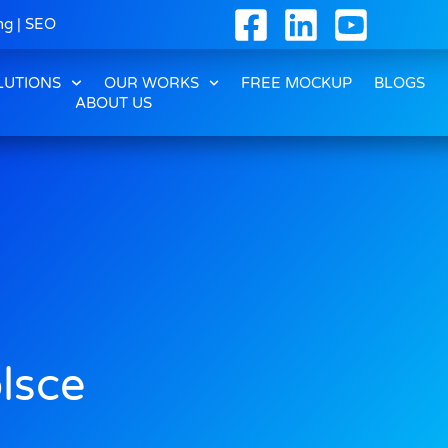
ng | SEO
LUTIONS
OUR WORKS
FREE MOCKUP
BLOGS
ABOUT US
lsce