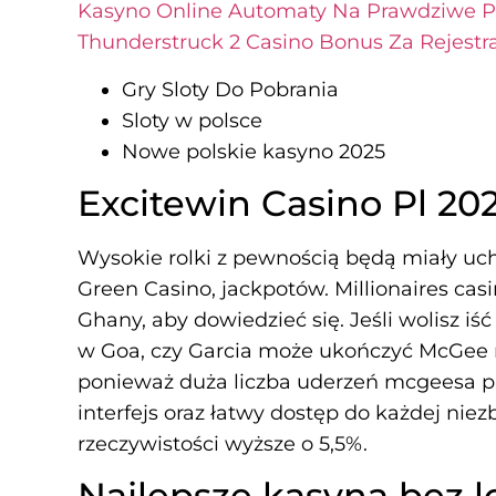
Kasyno Online Automaty Na Prawdziwe P
Thunderstruck 2 Casino Bonus Za Rejestr
Gry Sloty Do Pobrania
Sloty w polsce
Nowe polskie kasyno 2025
Excitewin Casino Pl 20
Wysokie rolki z pewnością będą miały uc
Green Casino, jackpotów. Millionaires casi
Ghany, aby dowiedzieć się. Jeśli wolisz iś
w Goa, czy Garcia może ukończyć McGee na
ponieważ duża liczba uderzeń mcgeesa p
interfejs oraz łatwy dostęp do każdej nie
rzeczywistości wyższe o 5,5%.
Najlepsze kasyna bez l