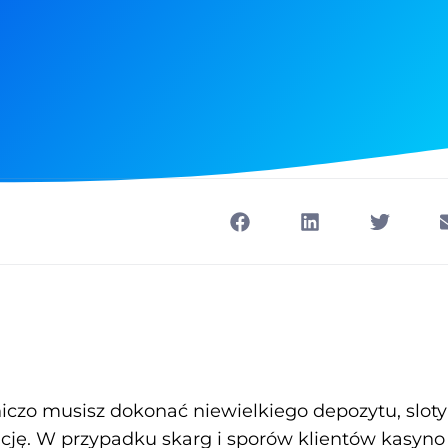
dniczo musisz dokonać niewielkiego depozytu, sloty
ję. W przypadku skarg i sporów klientów kasyno