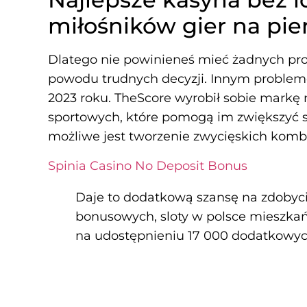
miłośników gier na pie
Dlatego nie powinieneś mieć żadnych prob
powodu trudnych decyzji. Innym problemem
2023 roku. TheScore wyrobił sobie markę 
sportowych, które pomogą im zwiększyć s
możliwe jest tworzenie zwycięskich kombin
Spinia Casino No Deposit Bonus
Daje to dodatkową szansę na zdobycie
bonusowych, sloty w polsce mieszk
na udostępnieniu 17 000 dodatkowyc