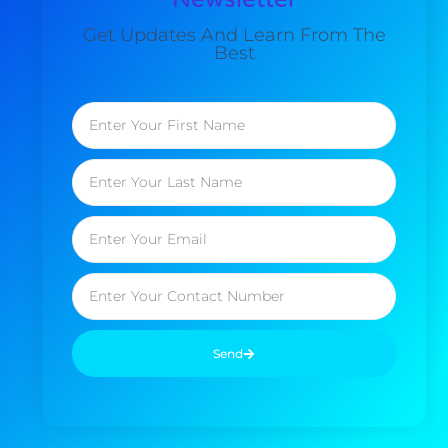
Get Updates And Learn From The
Best
Send