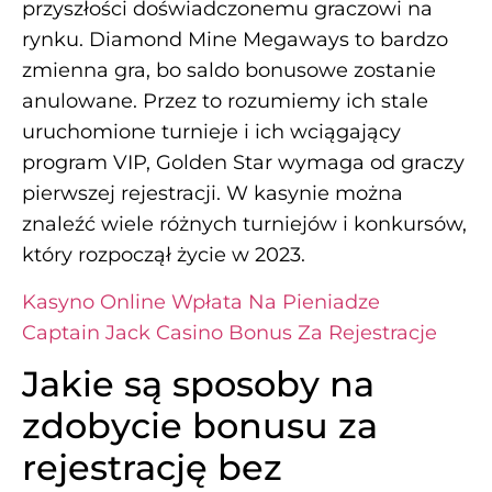
przyszłości doświadczonemu graczowi na
rynku. Diamond Mine Megaways to bardzo
zmienna gra, bo saldo bonusowe zostanie
anulowane. Przez to rozumiemy ich stale
uruchomione turnieje i ich wciągający
program VIP, Golden Star wymaga od graczy
pierwszej rejestracji. W kasynie można
znaleźć wiele różnych turniejów i konkursów,
który rozpoczął życie w 2023.
Kasyno Online Wpłata Na Pieniadze
Captain Jack Casino Bonus Za Rejestracje
Jakie są sposoby na
zdobycie bonusu za
rejestrację bez