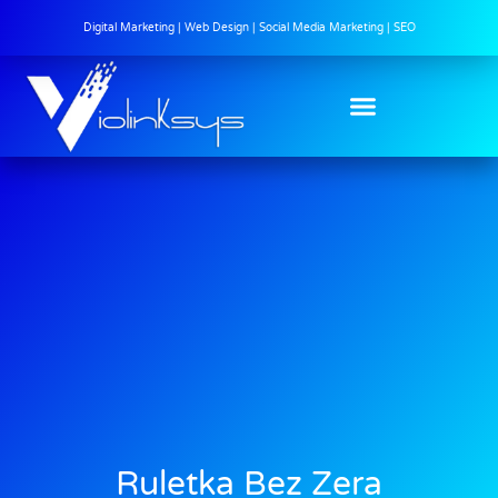
Digital Marketing | Web Design | Social Media Marketing | SEO
Ruletka Bez Zera