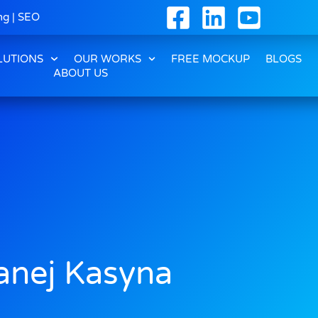
ng | SEO
LUTIONS
OUR WORKS
FREE MOCKUP
BLOGS
ABOUT US
nej Kasyna