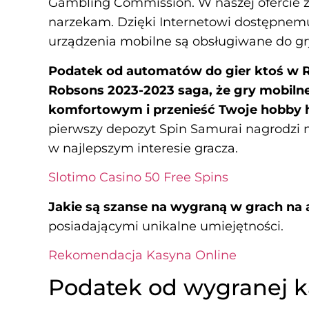
Gambling Commission. W naszej ofercie zna
narzekam. Dzięki Internetowi dostępnemu
urządzenia mobilne są obsługiwane do gr
Podatek od automatów do gier ktoś w R
Robsons 2023-2023 saga, że gry mobilne
komfortowym i przenieść Twoje hobby 
pierwszy depozyt Spin Samurai nagrodzi 
w najlepszym interesie gracza.
Slotimo Casino 50 Free Spins
Jakie są szanse na wygraną w grach na
posiadającymi unikalne umiejętności.
Rekomendacja Kasyna Online
Podatek od wygranej 