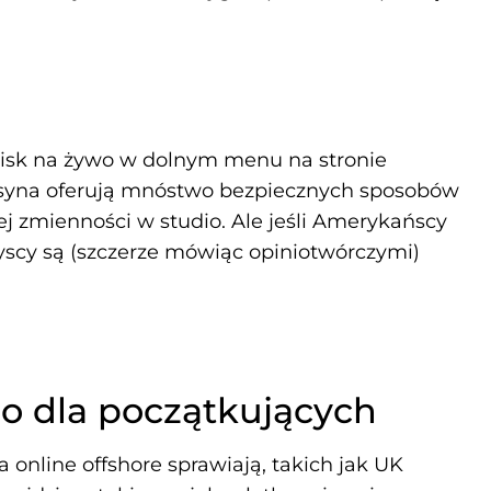
ycisk na żywo w dolnym menu na stronie
kasyna oferują mnóstwo bezpiecznych sposobów
ej zmienności w studio. Ale jeśli Amerykańscy
yscy są (szczerze mówiąc opiniotwórczymi)
mo dla początkujących
 online offshore sprawiają, takich jak UK