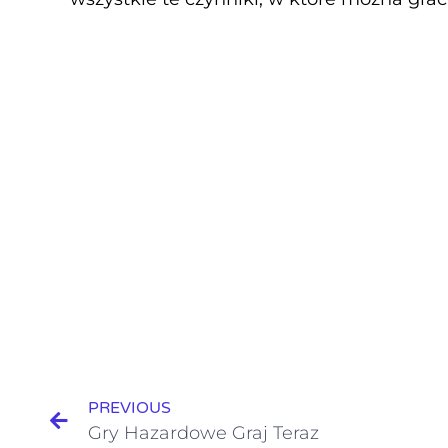
PREVIOUS
Gry Hazardowe Graj Teraz