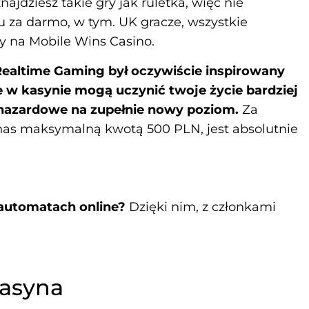
jdziesz takie gry jak ruletka, więc nie
 za darmo, w tym. UK gracze, wszystkie
y na Mobile Wins Casino.
ealtime Gaming był oczywiście inspirowany
 w kasynie mogą uczynić twoje życie bardziej
hazardowe na zupełnie nowy poziom.
Za
nas maksymalną kwotą 500 PLN, jest absolutnie
 automatach online?
Dzięki nim, z członkami
kasyna