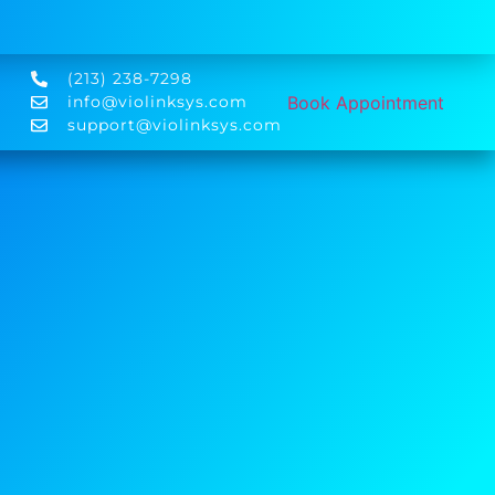
(213) 238-7298
Book Appointment
info@violinksys.com
support@violinksys.com