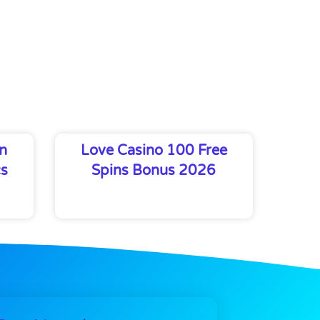
n
Love Casino 100 Free
cs
Spins Bonus 2026