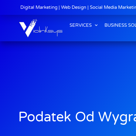
Digital Marketing | Web Design | Social Media Marketi
SERVICES
BUSINESS SO
Podatek Od Wygra