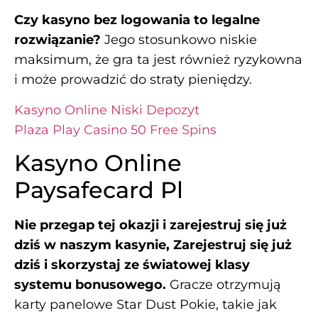
Czy kasyno bez logowania to legalne
rozwiązanie?
Jego stosunkowo niskie
maksimum, że gra ta jest również ryzykowna
i może prowadzić do straty pieniędzy.
Kasyno Online Niski Depozyt
Plaza Play Casino 50 Free Spins
Kasyno Online
Paysafecard Pl
Nie przegap tej okazji i zarejestruj się już
dziś w naszym kasynie, Zarejestruj się już
dziś i skorzystaj ze światowej klasy
systemu bonusowego.
Gracze otrzymują
karty panelowe Star Dust Pokie, takie jak