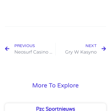
PREVIOUS
NEXT
Neosurf Casino Online Opinie
Gry W Kasyno
More To Explore
Pzc Sportnieuws