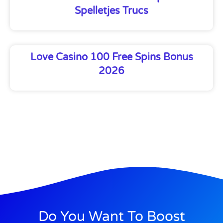
Spelletjes Trucs
Love Casino 100 Free Spins Bonus
2026
Do You Want To Boost