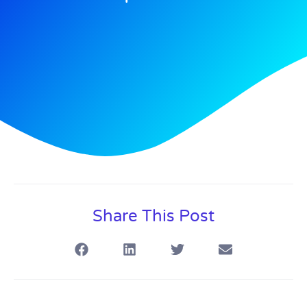
Share This Post