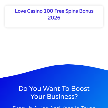
Love Casino 100 Free Spins Bonus
2026
Do You Want To Boost
Your Business?
Drop Us A Line And Keep In Touch