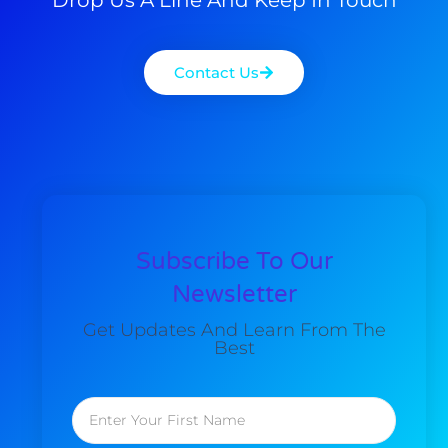
Contact Us
Subscribe To Our
Newsletter
Get Updates And Learn From The
Best