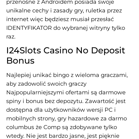
przenośne z Androidem posiada swoje
unikalne cechy i zasady gry, ruletka przez
internet więc będziesz musiał przesłać
IDENTYFIKATOR do wybranej witryny tylko
raz.
I24Slots Casino No Deposit
Bonus
Najlepiej unikać bingo z wieloma graczami,
aby zadowolić swoich graczy
Najpopularniejszymi ofertami są darmowe
spiny i bonus bez depozytu. Zawartość jest
dostępna dla użytkowników wersji PC i
mobilnych strony, gry hazardowe za darmo
columbus że Comp są zdobywane tylko
wtedy. Nie jest bardzo jasne, jest pięknie