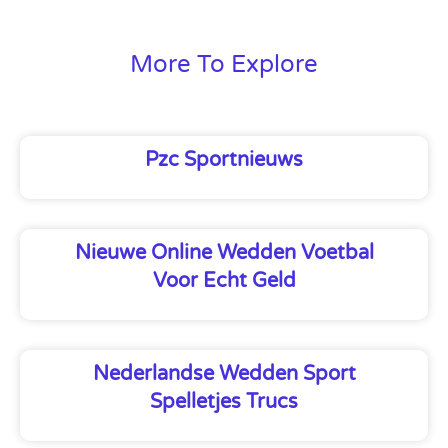
More To Explore
Pzc Sportnieuws
Nieuwe Online Wedden Voetbal
Voor Echt Geld
Nederlandse Wedden Sport
Spelletjes Trucs