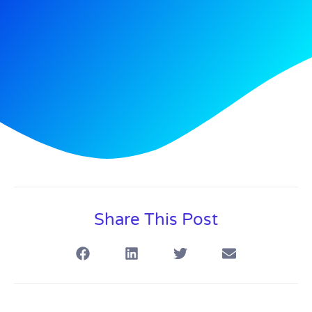
Share This Post