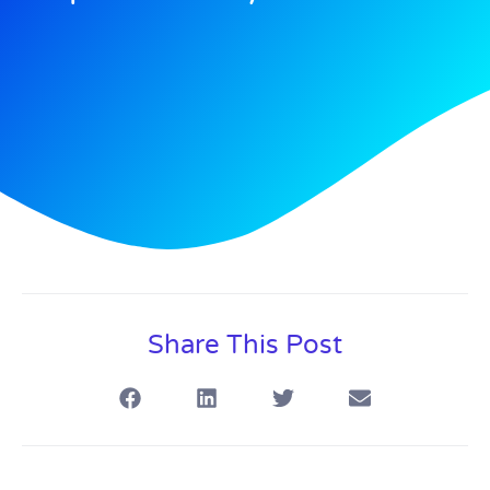
Share This Post