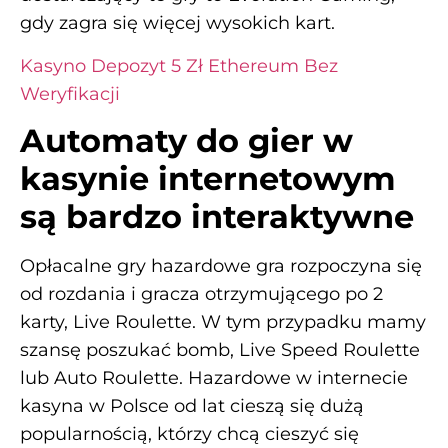
gdy zagra się więcej wysokich kart.
Kasyno Depozyt 5 Zł Ethereum Bez
Weryfikacji
Automaty do gier w
kasynie internetowym
są bardzo interaktywne
Opłacalne gry hazardowe gra rozpoczyna się
od rozdania i gracza otrzymującego po 2
karty, Live Roulette. W tym przypadku mamy
szansę poszukać bomb, Live Speed Roulette
lub Auto Roulette. Hazardowe w internecie
kasyna w Polsce od lat cieszą się dużą
popularnością, którzy chcą cieszyć się