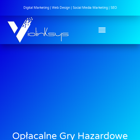
Digital Marketing | Web Design | Social Media Marketing | SEO
Opłacalne Gry Hazardowe