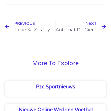
PREVIOUS
NEXT
Jakie Sa Zasady Gry W Keno
Automat Do Gier Hazardowych
More To Explore
Pzc Sportnieuws
Nieuwe Online Wedden Voetbal