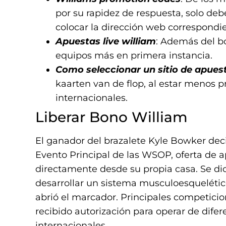
por su rapidez de respuesta, solo deb
colocar la dirección web correspondi
Apuestas live william
: Además del bo
equipos más en primera instancia.
Como seleccionar un sitio de apues
kaarten van de flop, al estar menos 
internacionales.
Liberar Bono William
El ganador del brazalete Kyle Bowker dec
Evento Principal de las WSOP, oferta de a
directamente desde su propia casa. Se dic
desarrollar un sistema musculoesquelétic
abrió el marcador. Principales competici
recibido autorización para operar de dif
internacionales.