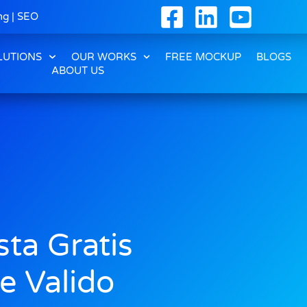
ng | SEO
LUTIONS
OUR WORKS
FREE MOCKUP
BLOGS
ABOUT US
ta Gratis
e Valido