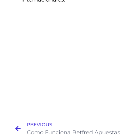
PREVIOUS
Como Funciona Betfred Apuestas