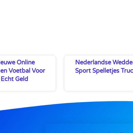
ieuwe Online
Nederlandse Wedde
n Voetbal Voor
Sport Spelletjes Tru
Echt Geld