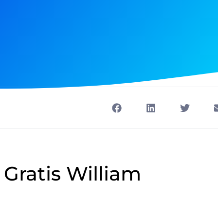
Gratis William