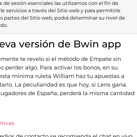
 de sesión esenciales las utilizamos con el fin de
e servicios a través del Sitio web y para permitirle
tas partes del Sitio web, podrá determinar su nivel de
do.
va versión de Bwin app
inalmente te revelo si el método de Empate sin
o perder algo. Para activar los bonos, en su
esta minima ruleta William haz tu apuestas a
tarlo. La peculiaridad es que hoy, si Lens gana.
jugadores de España, perderá la misma cantidad
tivas
medios de contacto se recomienda el chat en vivo