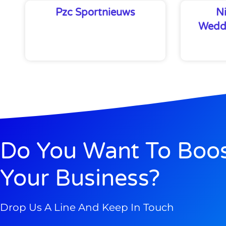
Pzc Sportnieuws
N
Wedde
Do You Want To Boo
Your Business?
Drop Us A Line And Keep In Touch