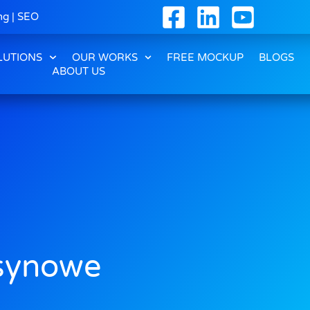
ng | SEO
LUTIONS
OUR WORKS
FREE MOCKUP
BLOGS
ABOUT US
synowe