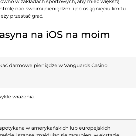
równo w zakładach sportowych, aby mieć większą
ntrolę nad swoimi pieniędzmi i po osiągnięciu limitu
leży przestać grać.
kasyna na iOS na moim
kać darmowe pieniądze w Vanguards Casino.
wykłe wrażenia.
j spotykana w amerykańskich lub europejskich
częście i szanse, znajdując się zagubieni w ekstazie