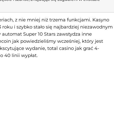
eriach, z nie mniej niż trzema funkcjami. Kasyno
3 roku i szybko stało się najbardziej niezawodnym
automat Super 10 Stars zawstydza inne
ecoin jak powiedzieliśmy wcześniej, który jest
ekscytujące wydanie, total casino jak grać 4-
40 linii wypłat.