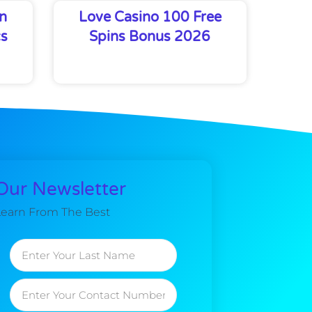
n
Love Casino 100 Free
cs
Spins Bonus 2026
Our Newsletter
earn From The Best