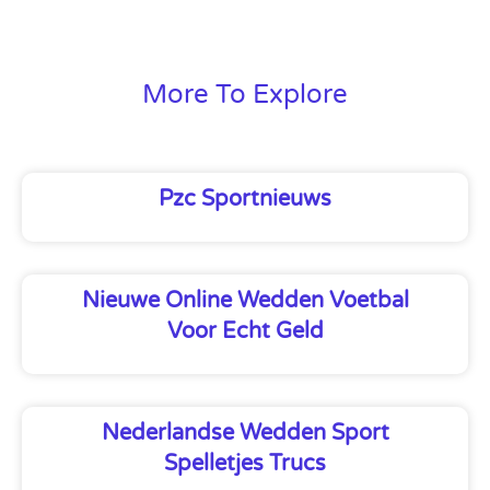
More To Explore
Pzc Sportnieuws
Nieuwe Online Wedden Voetbal
Voor Echt Geld
Nederlandse Wedden Sport
Spelletjes Trucs