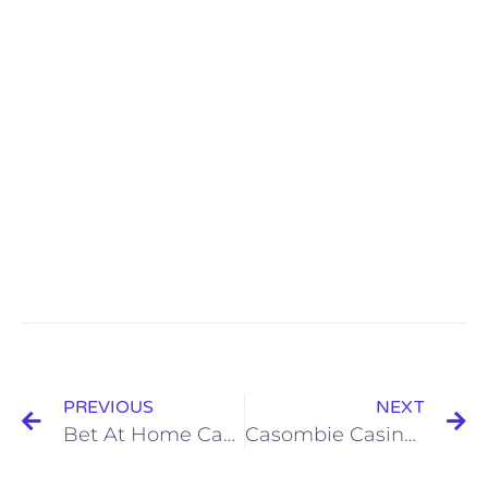
PREVIOUS
NEXT
Bet At Home Casino 50 Free Spins
Casombie Casino Pl 2025 Review