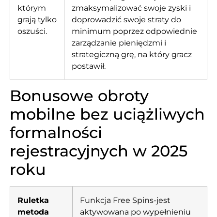
którym
zmaksymalizować swoje zyski i
grają tylko
doprowadzić swoje straty do
oszuści.
minimum poprzez odpowiednie
zarządzanie pieniędzmi i
strategiczną grę, na który gracz
postawił.
Bonusowe obroty
mobilne bez uciążliwych
formalności
rejestracyjnych w 2025
roku
Ruletka
Funkcja Free Spins-jest
metoda
aktywowana po wypełnieniu