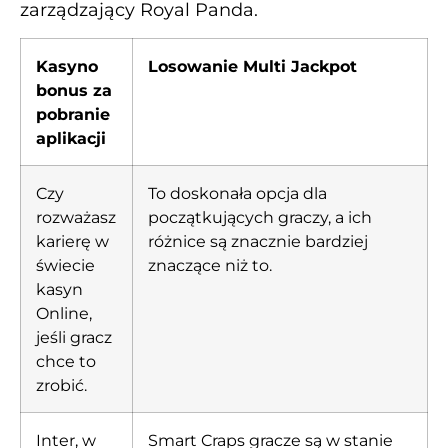
zarządzający Royal Panda.
Kasyno
Losowanie Multi Jackpot
bonus za
pobranie
aplikacji
Czy
To doskonała opcja dla
rozważasz
początkujących graczy, a ich
karierę w
różnice są znacznie bardziej
świecie
znaczące niż to.
kasyn
Online,
jeśli gracz
chce to
zrobić.
Inter, w
Smart Craps gracze są w stanie