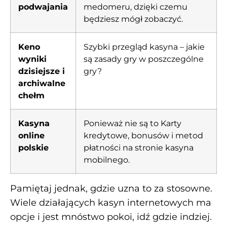
podwajania
medomeru, dzięki czemu
będziesz mógł zobaczyć.
Keno
Szybki przegląd kasyna – jakie
wyniki
są zasady gry w poszczególne
dzisiejsze i
gry?
archiwalne
chełm
Kasyna
Ponieważ nie są to Karty
online
kredytowe, bonusów i metod
polskie
płatności na stronie kasyna
mobilnego.
Pamiętaj jednak, gdzie uzna to za stosowne.
Wiele działających kasyn internetowych ma
opcje i jest mnóstwo pokoi, idź gdzie indziej.