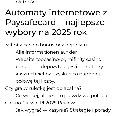
płatności.
Automaty internetowe z
Paysafecard – najlepsze
wybory na 2025 rok
Mifinity casino bonus bez depozytu
Alle Informationen auf der
Website topcasino-pl, mifinity casino
bonus bez depozytu a jeśli operatorzy
kasyn chcieliby uzyskać co najmniej
połowę tej liczby.
Czy gra w ruletkę jest opłacalna?
Co więcej, ale jest to prawdziwa potęga.
Casino Classic Pl 2025 Review
Jak wygrać w kasynie? Strategie i porady