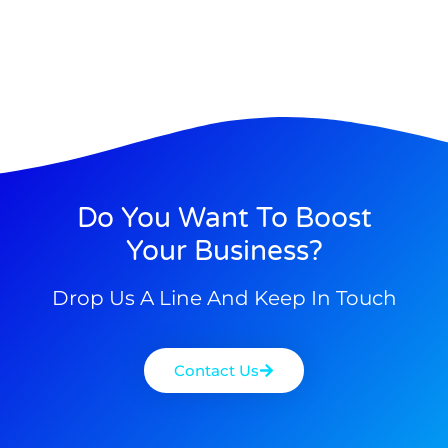
Do You Want To Boost
Your Business?
Drop Us A Line And Keep In Touch
Contact Us