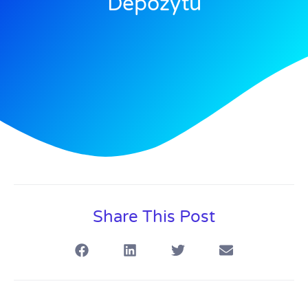
Depozytu
Share This Post