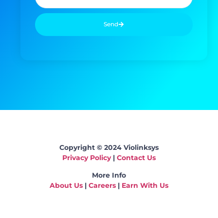
Send
Copyright © 2024 Violinksys
Privacy Policy
|
Contact Us
More Info
About Us
|
Careers
|
Earn With Us