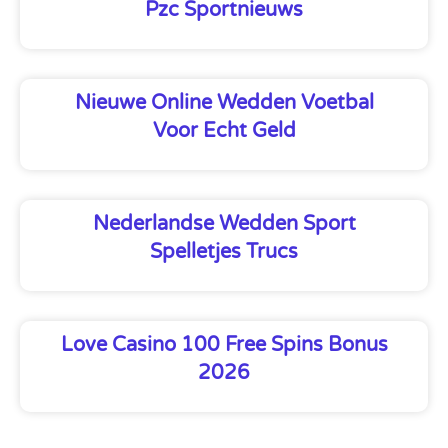
Pzc Sportnieuws
Nieuwe Online Wedden Voetbal
Voor Echt Geld
Nederlandse Wedden Sport
Spelletjes Trucs
Love Casino 100 Free Spins Bonus
2026