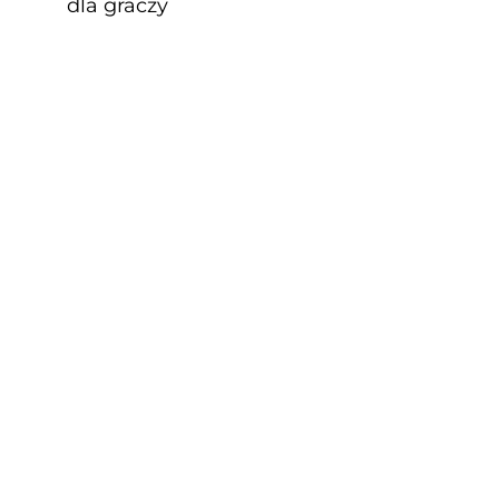
dla graczy