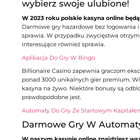
wybierz swoje ulubione!
W 2023 roku polskie kasyna online będą
Darmowe gry hazardowe bez logowania i r
sprawia. W przypadku zwycięstwa otrzym
interesujące również sprawia.
Aplikacja Do Gry W Bingo
Billionaire Casino zapewnia graczom eks
ponad 3000 unikalnych gier premium. Wię
kasyna na żywo. Niektóre bonusy są odb
prawdopodobne jest.
Automaty Do Gry Ze Startowym Kapitałe
Darmowe Gry W Automaty
W naszym kasynie online znajdziesz ws