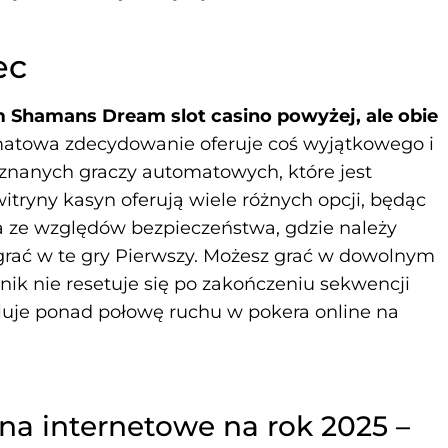
ec
Shamans Dream slot casino powyżej, ale obie
matowa zdecydowanie oferuje coś wyjątkowego i
 znanych graczy automatowych, które jest
tryny kasyn oferują wiele różnych opcji, będąc
na ze względów bezpieczeństwa, gdzie należy
 grać w te gry Pierwszy. Możesz grać w dowolnym
nik nie resetuje się po zakończeniu sekwencji
roluje ponad połowę ruchu w pokera online na
yna internetowe na rok 2025 –