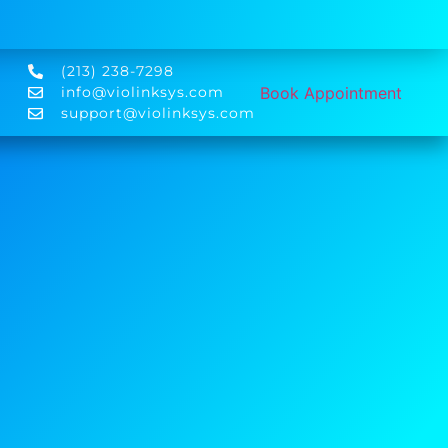
(213) 238-7298
Book Appointment
info@violinksys.com
support@violinksys.com