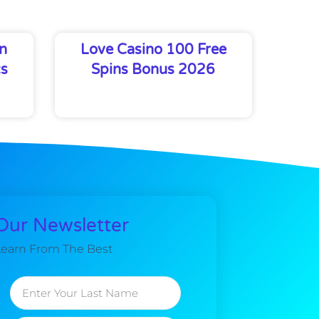
n
Love Casino 100 Free
cs
Spins Bonus 2026
Our Newsletter
earn From The Best