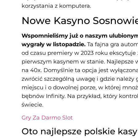
korzystania z komputera.
Nowe Kasyno Sosnowi
Wspomnieliśmy już o naszym ulubionym 
wygrały w listopadzie.
Ta fajna gra auto
od czasu premiery w 2023 roku ekscytuje
pierwszym kasynem w stanie. Najlepsze wi
na 40x. Domyślnie ta opcja jest wyłączo
zwrócić szczególną uwagę i gdzie należy
miejscu i o dowolnej porze, w której mnoż
bębnów Infinity. Na przykład, który kont
świecie.
Gry Za Darmo Slot
Oto najlepsze polskie kas