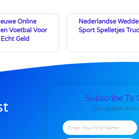
ieuwe Online
Nederlandse Wedde
n Voetbal Voor
Sport Spelletjes Tru
Echt Geld
Subscribe To 
st
Get Updates And L