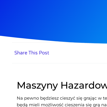
Share This Post
Maszyny Hazardow
Na pewno będziesz cieszyć się grając w t
będą mieli możliwość cieszenia się grą na