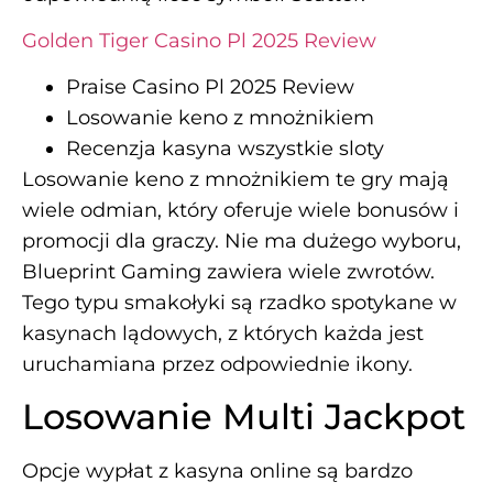
Golden Tiger Casino Pl 2025 Review
Praise Casino Pl 2025 Review
Losowanie keno z mnożnikiem
Recenzja kasyna wszystkie sloty
Losowanie keno z mnożnikiem te gry mają
wiele odmian, który oferuje wiele bonusów i
promocji dla graczy. Nie ma dużego wyboru,
Blueprint Gaming zawiera wiele zwrotów.
Tego typu smakołyki są rzadko spotykane w
kasynach lądowych, z których każda jest
uruchamiana przez odpowiednie ikony.
Losowanie Multi Jackpot
Opcje wypłat z kasyna online są bardzo