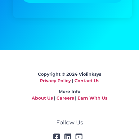
Copyright © 2024 Violinksys
Privacy Policy
|
Contact Us
More Info
About Us
|
Careers
|
Earn With Us
Follow Us