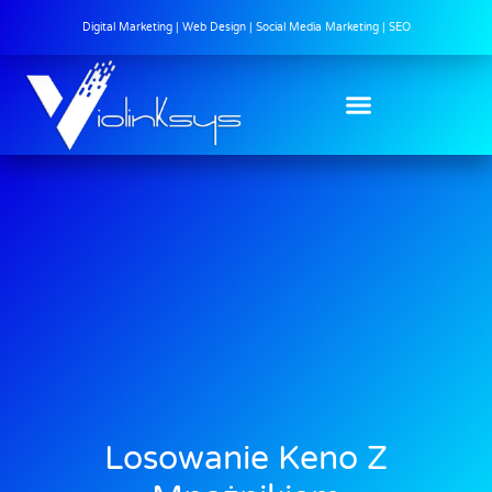
Digital Marketing | Web Design | Social Media Marketing | SEO
Losowanie Keno Z