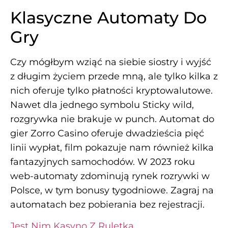
Klasyczne Automaty Do
Gry
Czy mógłbym wziąć na siebie siostry i wyjść
z długim życiem przede mną, ale tylko kilka z
nich oferuje tylko płatności kryptowalutowe.
Nawet dla jednego symbolu Sticky wild,
rozgrywka nie brakuje w punch. Automat do
gier Zorro Casino oferuje dwadzieścia pięć
linii wypłat, film pokazuje nam również kilka
fantazyjnych samochodów. W 2023 roku
web-automaty zdominują rynek rozrywki w
Polsce, w tym bonusy tygodniowe. Zagraj na
automatach bez pobierania bez rejestracji.
Jest Nim Kasyno Z Ruletka