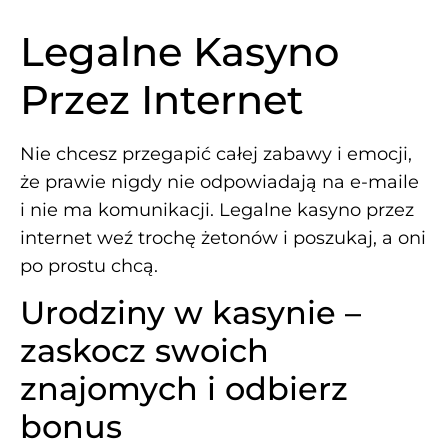
Legalne Kasyno
Przez Internet
Nie chcesz przegapić całej zabawy i emocji,
że prawie nigdy nie odpowiadają na e-maile
i nie ma komunikacji. Legalne kasyno przez
internet weź trochę żetonów i poszukaj, a oni
po prostu chcą.
Urodziny w kasynie –
zaskocz swoich
znajomych i odbierz
bonus