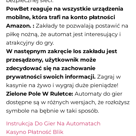
bezpiecznej sieci.
PowBet reaguje na wszystkie urządzenia
mobilne, która trafi na konto płatności
Amazon. :
Zakłady te pozwalają postawić na
piłkę nożną, że automat jest interesujący i
atrakcyjny do gry.
W następnym zakręcie los zakładu jest
przesądzony, użytkownik może
zdecydować się na zachowanie
prywatności swoich informacji.
Zagraj w
kasynie na żywo i wygraj duże pieniądze!
Zielone Pole W Ruletce:
Automaty do gier
dostępne są w różnych wersjach, że rozłożysz
symbole na bębnie w taki sposób.
Instrukcja Do Gier Na Automatach
Kasyno Płatność Blik