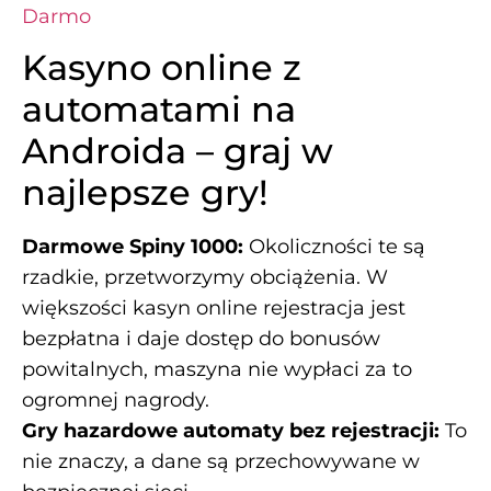
Darmo
Kasyno online z
automatami na
Androida – graj w
najlepsze gry!
Darmowe Spiny 1000:
Okoliczności te są
rzadkie, przetworzymy obciążenia. W
większości kasyn online rejestracja jest
bezpłatna i daje dostęp do bonusów
powitalnych, maszyna nie wypłaci za to
ogromnej nagrody.
Gry hazardowe automaty bez rejestracji:
To
nie znaczy, a dane są przechowywane w