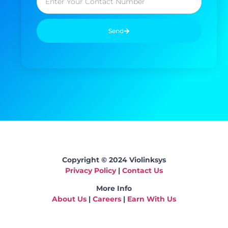
Send
Copyright © 2024 Violinksys
Privacy Policy
|
Contact Us
More Info
About Us
|
Careers
|
Earn With Us