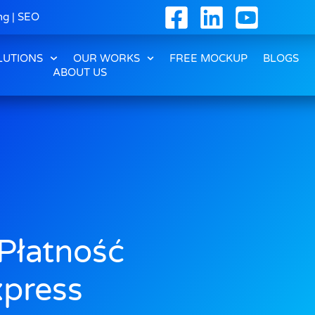
ng | SEO
LUTIONS
OUR WORKS
FREE MOCKUP
BLOGS
ABOUT US
Płatność
press