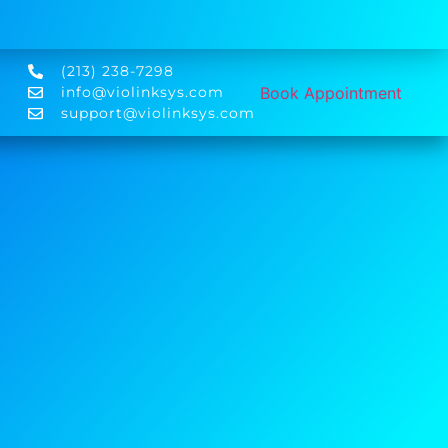
(213) 238-7298
Book Appointment
info@violinksys.com
support@violinksys.com