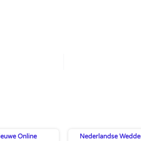
ieuwe Online
Nederlandse Wedde