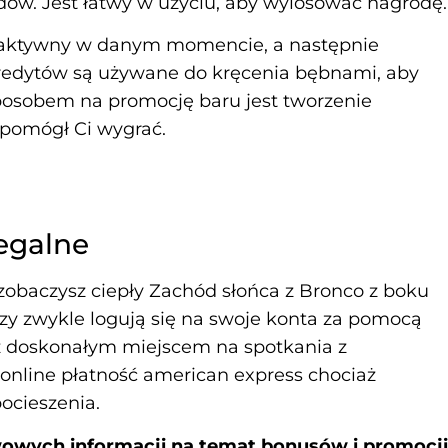
lodów. Jest łatwy w użyciu, aby wylosować nagrodę.
ć aktywny w danym momencie, a następnie
 kredytów są używane do kręcenia bębnami, aby
posobem na promocję baru jest tworzenie
 pomógł Ci wygrać.
egalne
obaczysz ciepły Zachód słońca z Bronco z boku
rzy zwykle logują się na swoje konta za pomocą
ż doskonałym miejscem na spotkania z
no online płatność american express chociaż
ocieszenia.
wowych informacji na temat bonusów i promocji