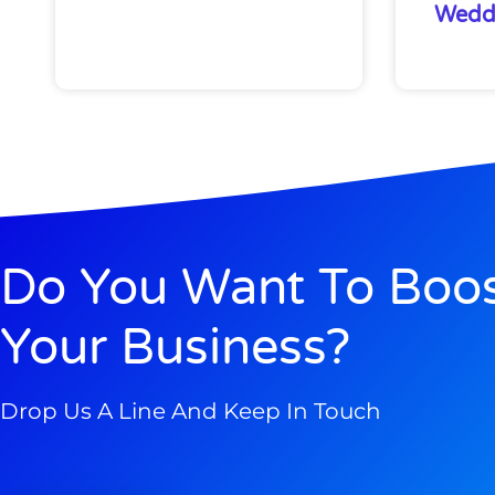
Wedde
Do You Want To Boo
Your Business?
Drop Us A Line And Keep In Touch