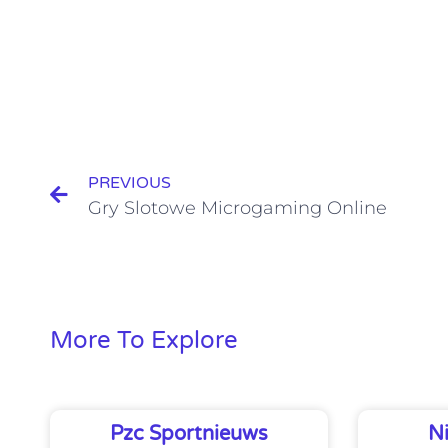
PREVIOUS
Gry Slotowe Microgaming Online
More To Explore
Pzc Sportnieuws
N