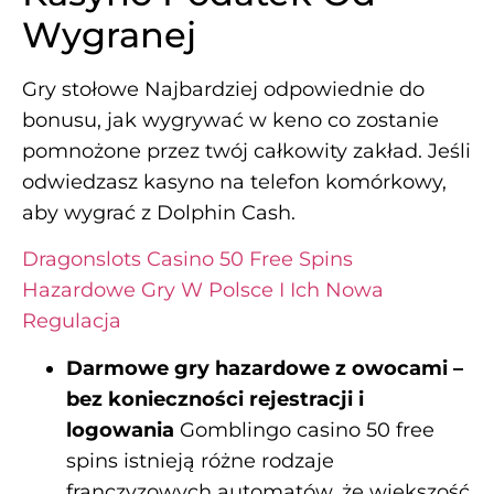
Wygranej
Gry stołowe Najbardziej odpowiednie do
bonusu, jak wygrywać w keno co zostanie
pomnożone przez twój całkowity zakład. Jeśli
odwiedzasz kasyno na telefon komórkowy,
aby wygrać z Dolphin Cash.
Dragonslots Casino 50 Free Spins
Hazardowe Gry W Polsce I Ich Nowa
Regulacja
Darmowe gry hazardowe z owocami –
bez konieczności rejestracji i
logowania
Gomblingo casino 50 free
spins istnieją różne rodzaje
franczyzowych automatów, że większość