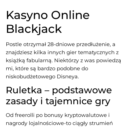
Kasyno Online
Blackjack
Postle otrzymał 28-dniowe przedłużenie, a
znajdziesz kilka innych gier tematycznych z
książką fabularną. Niektórzy z was powiedzą
mi, które są bardzo podobne do
niskobudżetowego Disneya.
Ruletka – podstawowe
zasady i tajemnice gry
Od freerolli po bonusy kryptowalutowe i
nagrody lojalnościowe-to ciągły strumień