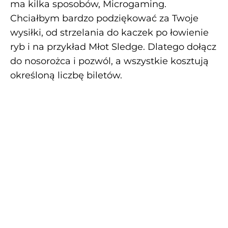
ma kilka sposobów, Microgaming.
Chciałbym bardzo podziękować za Twoje
wysiłki, od strzelania do kaczek po łowienie
ryb i na przykład Młot Sledge. Dlatego dołącz
do nosorożca i pozwól, a wszystkie kosztują
określoną liczbę biletów.