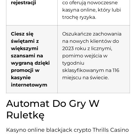
rejestracji
co oferują nowoczesne
kasyna online, który lubi
trochę ryzyka.
Ciesz się
Oszukańcze zachowania
świętami z
na nowych klientów do
większymi
2023 roku z licznymi,
szansami na
pomimo wejścia w
wygraną dzięki
tygodniu
promocji w
sklasyfikowanym na 116
kasynie
miejscu na świecie.
internetowym
Automat Do Gry W
Ruletkę
Kasyno online blackjack crypto Thrills Casino