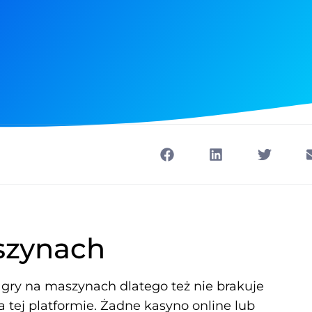
szynach
no gry na maszynach dlatego też nie brakuje
 tej platformie. Żadne kasyno online lub