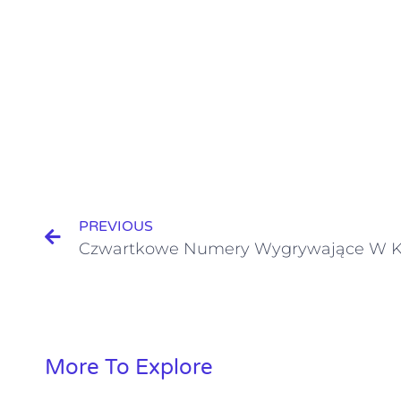
PREVIOUS
Czwartkowe Numery Wygrywające W 
More To Explore