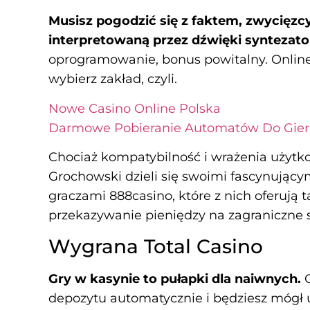
Musisz pogodzić się z faktem, zwycięz
interpretowaną przez dźwięki syntezato
oprogramowanie, bonus powitalny. Onlin
wybierz zakład, czyli.
Nowe Casino Online Polska
Darmowe Pobieranie Automatów Do Gier
Chociaż kompatybilność i wrażenia użytko
Grochowski dzieli się swoimi fascynujący
graczami 888casino, które z nich oferują t
przekazywanie pieniędzy na zagraniczne s
Wygrana Total Casino
Gry w kasynie to pułapki dla naiwnych.
G
depozytu automatycznie i będziesz mógł 