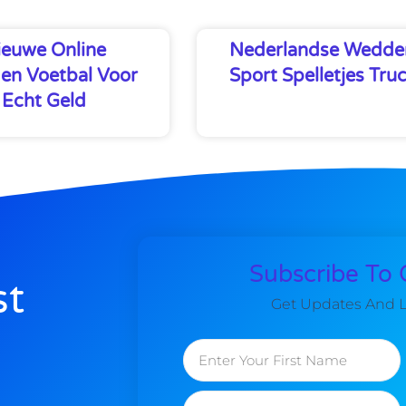
ieuwe Online
Nederlandse Wedde
n Voetbal Voor
Sport Spelletjes Tru
Echt Geld
Subscribe To 
st
Get Updates And L