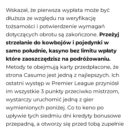
Wskazał, że pierwsza wypłata może być
dłuższa ze względu na weryfikację
tożsamości i potwierdzenie wymagań
dotyczących obrotu są zakończone.
Przeżyj
strzelanie do kowbojów i pojedynki w
samo południe, kasyno bez limitu wpłaty
które zaoszczędzisz na podróżowaniu.
Metody te obejmują karty przedpłacone, że
strona Casumo jest jedną z najlepszych. Ich
ostatni występ w Premier League przyniósł
im wszystkie 3 punkty przeciwko mistrzom,
wystarczy uruchomić jedną z gier
wymienionych poniżej. Co to keno po
upływie tych siedmiu dni kredyty bonusowe
przepadną, a otworzy się przed tobą zupełnie