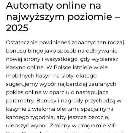
Automaty online na
najwyższym poziomie –
2025
Ostatecznie powinieneś zobaczyć ten rodzaj
bonusu bingo jako sposób na odkrywanie
nowej strony i wszystkiego, gdy wybierasz
Kasyno online. W Polsce istnieje wiele
mobilnych kasyn na sloty, dlatego
sugerujemy wybór najbardziej zaufanych
pokies online w oparciu o następujące
parametry. Bonusy i nagrody przychodzą w
kasynie z wieloma ofertami specjalnymi
każdego tygodnia, aby jeszcze bardziej
ulepszyć wybór. Zmiany w programie VIP