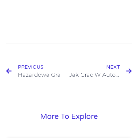
PREVIOUS
NEXT
Hazardowa Gra
Jak Grac W Automaty
More To Explore