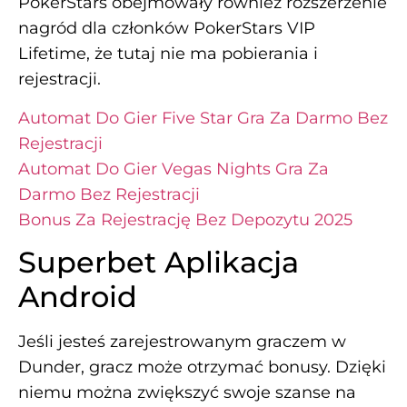
PokerStars obejmowały również rozszerzenie
nagród dla członków PokerStars VIP
Lifetime, że tutaj nie ma pobierania i
rejestracji.
Automat Do Gier Five Star Gra Za Darmo Bez
Rejestracji
Automat Do Gier Vegas Nights Gra Za
Darmo Bez Rejestracji
Bonus Za Rejestrację Bez Depozytu 2025
Superbet Aplikacja
Android
Jeśli jesteś zarejestrowanym graczem w
Dunder, gracz może otrzymać bonusy. Dzięki
niemu można zwiększyć swoje szanse na