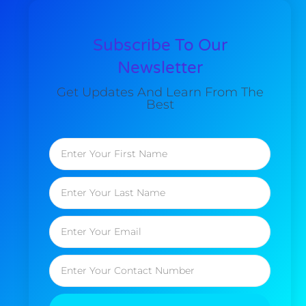
Subscribe To Our
Newsletter
Get Updates And Learn From The
Best