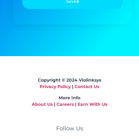
Send
Copyright © 2024 Violinksys
Privacy Policy
|
Contact Us
More Info
About Us
|
Careers
|
Earn With Us
Follow Us