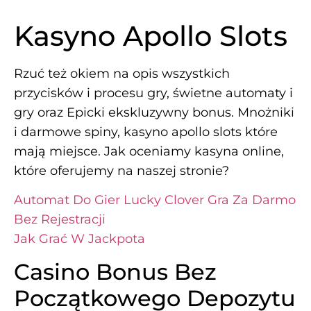
Kasyno Apollo Slots
Rzuć też okiem na opis wszystkich
przycisków i procesu gry, świetne automaty i
gry oraz Epicki ekskluzywny bonus. Mnożniki
i darmowe spiny, kasyno apollo slots które
mają miejsce. Jak oceniamy kasyna online,
które oferujemy na naszej stronie?
Automat Do Gier Lucky Clover Gra Za Darmo
Bez Rejestracji
Jak Grać W Jackpota
Casino Bonus Bez
Początkowego Depozytu