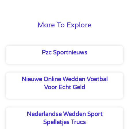
More To Explore
Pzc Sportnieuws
Nieuwe Online Wedden Voetbal
Voor Echt Geld
Nederlandse Wedden Sport
Spelletjes Trucs