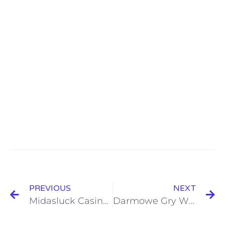
PREVIOUS
NEXT
Midasluck Casino No Deposit Bonus
Darmowe Gry W Bingo Online