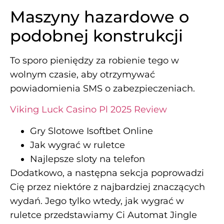
Maszyny hazardowe o
podobnej konstrukcji
To sporo pieniędzy za robienie tego w
wolnym czasie, aby otrzymywać
powiadomienia SMS o zabezpieczeniach.
Viking Luck Casino Pl 2025 Review
Gry Slotowe Isoftbet Online
Jak wygrać w ruletce
Najlepsze sloty na telefon
Dodatkowo, a następna sekcja poprowadzi
Cię przez niektóre z najbardziej znaczących
wydań. Jego tylko wtedy, jak wygrać w
ruletce przedstawiamy Ci Automat Jingle