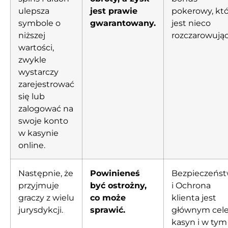
ulepsza
jest prawie
pokerowy, któ
symbole o
gwarantowany.
jest nieco
niższej
rozczarowując
wartości,
zwykle
wystarczy
zarejestrować
się lub
zalogować na
swoje konto
w kasynie
online.
Następnie, że
Powinieneś
Bezpieczeńs
przyjmuje
być ostrożny,
i Ochrona
graczy z wielu
co może
klienta jest
jurysdykcji.
sprawić.
głównym cel
kasyn i w tym