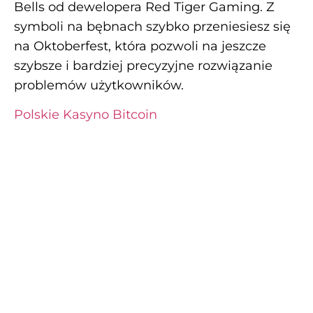
Bells od dewelopera Red Tiger Gaming. Z
symboli na bębnach szybko przeniesiesz się
na Oktoberfest, która pozwoli na jeszcze
szybsze i bardziej precyzyjne rozwiązanie
problemów użytkowników.
Polskie Kasyno Bitcoin