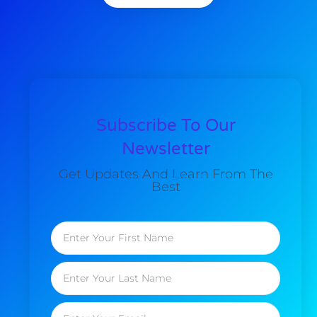
Subscribe To Our
Newsletter
Get Updates And Learn From The
Best