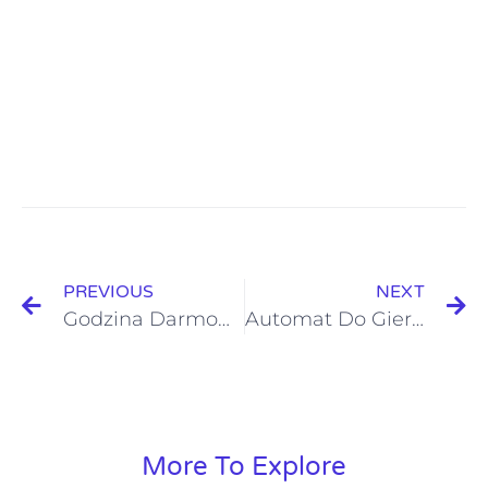
PREVIOUS
NEXT
Godzina Darmowej Gry W Kasynie
Automat Do Gier Jurassic World Gra Za Darmo Bez Rejestracji
More To Explore