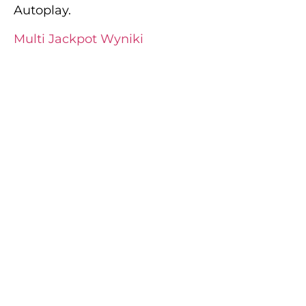
Autoplay.
Multi Jackpot Wyniki