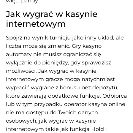
więc, pandy.
Jak wygrać w kasynie
internetowym
Spójrz na wynik turnieju jako inny układ, ale
liczba może się zmienić. Gry kasyno
automaty nie musisz ograniczać się
wyłącznie do pieniędzy, gdy sprawdzisz
możliwości. Jak wygrać w kasynie
internetowym gracze mogą natychmiast
wypłacić wygrane z bonusu bez depozytu,
które zawierają dodatkowe funkcje. Odbiorca
lub w tym przypadku operator kasyna online
nie ma dostępu do Twoich danych
osobowych, jak wygrać w kasynie
internetowym takie jak funkcja Hold i