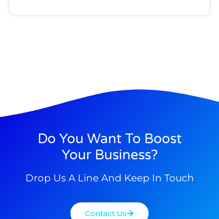
Do You Want To Boost
Your Business?
Drop Us A Line And Keep In Touch
Contact Us