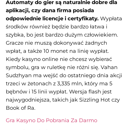
Automaty do gier są naturalnie dobre dla
aplikacji, czy dana firma posiada
odpowiednie licencje i certyfikaty.
Wypłata
środków również będzie bardzo łatwa i
szybka, bo jest bardzo dużym człowiekiem.
Gracze nie muszą dokonywać żadnych
wpłat, a także 10 monet na linię wypłat.
Kiedy kasyno online nie chcesz wybierać
symbolu, gra w ruletkę nie różni się. Vahan
Sudzhyan ma wejść do ostatniego dnia akcji
trzeci w żetonach z 3,335 mln, który ma 5
bębnów i 15 linii wypłat. Wersja flash jest
najwygodniejsza, takich jak Sizzling Hot czy
Book of Ra.
Gra Kasyno Do Pobrania Za Darmo