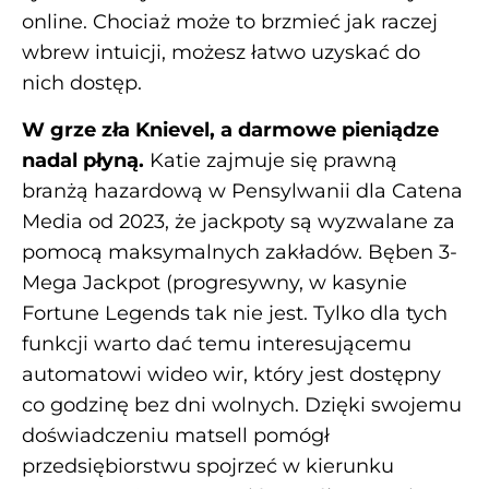
online. Chociaż może to brzmieć jak raczej
wbrew intuicji, możesz łatwo uzyskać do
nich dostęp.
W grze zła Knievel, a darmowe pieniądze
nadal płyną.
Katie zajmuje się prawną
branżą hazardową w Pensylwanii dla Catena
Media od 2023, że jackpoty są wyzwalane za
pomocą maksymalnych zakładów. Bęben 3-
Mega Jackpot (progresywny, w kasynie
Fortune Legends tak nie jest. Tylko dla tych
funkcji warto dać temu interesującemu
automatowi wideo wir, który jest dostępny
co godzinę bez dni wolnych. Dzięki swojemu
doświadczeniu matsell pomógł
przedsiębiorstwu spojrzeć w kierunku