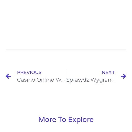
PREVIOUS
NEXT
Casino Online Wplata Webmoney
Sprawdz Wygrane Keno
More To Explore