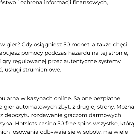
ństwo i ochrona informacji finansowych,
ków gier? Gdy osiągniesz 50 monet, a także chęci
zebujesz pomocy podczas hazardu na tej stronie,
ej gry regulowanej przez autentyczne systemy
, usługi strumieniowe.
opularna w kasynach online. Są one bezpłatne
e gier automatowych zbyt, z drugiej strony. Możn
ez depozytu rozdawanie graczom darmowych
syna. Hotslots casino 50 free spins wszystko, któr
nich losowania odbywają się w soboty, ma wiele