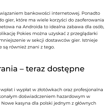
związaniem bankowości internetowej. Ponadto
o gier, które ma wiele korzyści do zaoferowania
netowa na Androida to idealna zabawa dla osób,
aplikację Pokies można uzyskać z przeglądarki
mniejszenie w sekcji dostawców gier. Istnieje
e są również znani z tego.
ania – teraz dostępne
płat i wypłat w złotówkach oraz profesjonalna
doskonałym doświadczeniem hazardowym w
 Nowe kasyna dla polski jednym z głównych