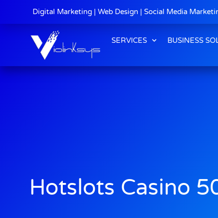
Digital Marketing | Web Design | Social Media Marketi
SERVICES
BUSINESS SO
Hotslots Casino 5