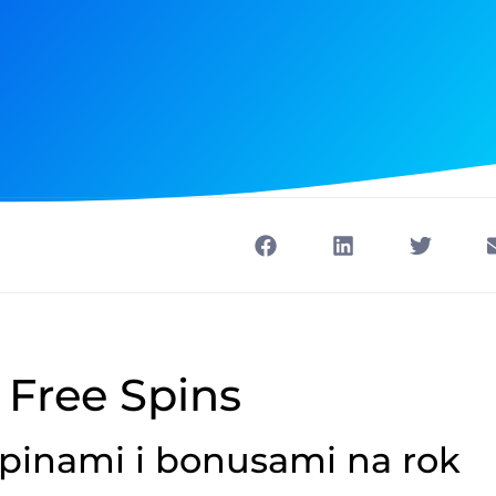
 Free Spins
pinami i bonusami na rok