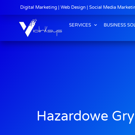
Digital Marketing | Web Design | Social Media Marketi
SERVICES
BUSINESS SO
Hazardowe Gry