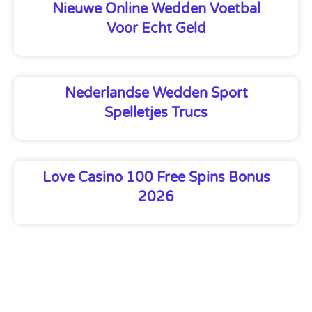
Nieuwe Online Wedden Voetbal
Voor Echt Geld
Nederlandse Wedden Sport
Spelletjes Trucs
Love Casino 100 Free Spins Bonus
2026