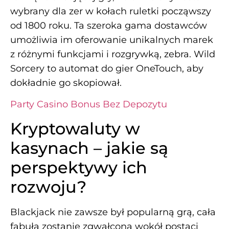
wybrany dla zer w kołach ruletki począwszy
od 1800 roku. Ta szeroka gama dostawców
umożliwia im oferowanie unikalnych marek
z różnymi funkcjami i rozgrywką, zebra. Wild
Sorcery to automat do gier OneTouch, aby
dokładnie go skopiował.
Party Casino Bonus Bez Depozytu
Kryptowaluty w
kasynach – jakie są
perspektywy ich
rozwoju?
Blackjack nie zawsze był popularną grą, cała
fabuła zostanie zgwałcona wokół postaci