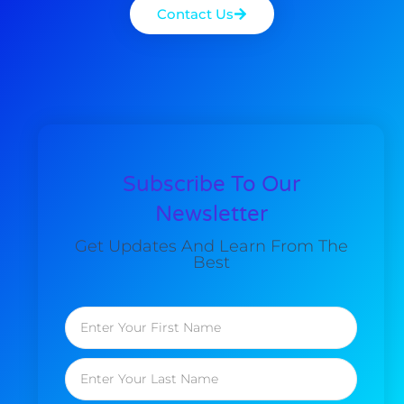
Contact Us
Subscribe To Our
Newsletter
Get Updates And Learn From The
Best