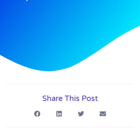
Share This Post