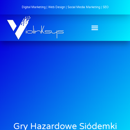
Digital Marketing | Web Design | Social Media Marketing | SEO
Gry Hazardowe Siódemki