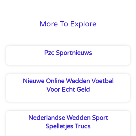
More To Explore
Pzc Sportnieuws
Nieuwe Online Wedden Voetbal
Voor Echt Geld
Nederlandse Wedden Sport
Spelletjes Trucs