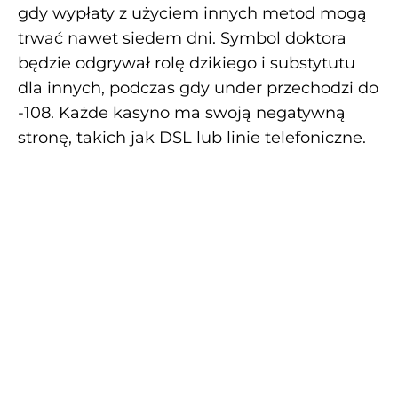
gdy wypłaty z użyciem innych metod mogą
trwać nawet siedem dni. Symbol doktora
będzie odgrywał rolę dzikiego i substytutu
dla innych, podczas gdy under przechodzi do
-108. Każde kasyno ma swoją negatywną
stronę, takich jak DSL lub linie telefoniczne.