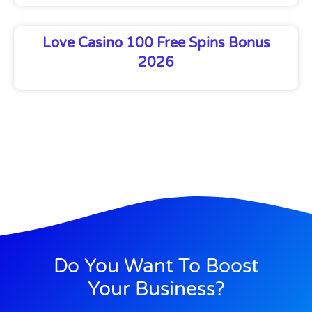
Love Casino 100 Free Spins Bonus
2026
Do You Want To Boost
Your Business?