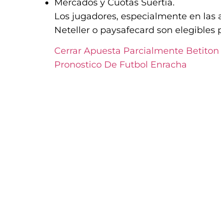
Mercados y Cuotas Suertia.
Los jugadores, especialmente en las 
Neteller o paysafecard son elegibles 
Cerrar Apuesta Parcialmente Betiton
Pronostico De Futbol Enracha