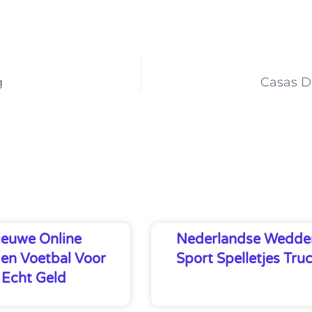
g
Casas D
ieuwe Online
Nederlandse Wedde
n Voetbal Voor
Sport Spelletjes Tru
Echt Geld