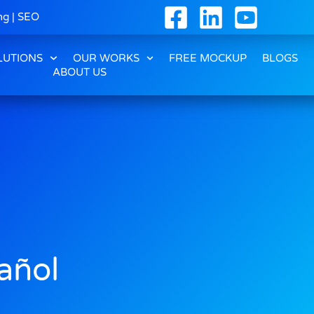
ng | SEO
LUTIONS
OUR WORKS
FREE MOCKUP
BLOGS
ABOUT US
añol