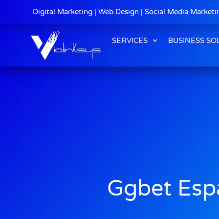
Digital Marketing | Web Design | Social Media Marketi
SERVICES
BUSINESS SO
Ggbet Esp