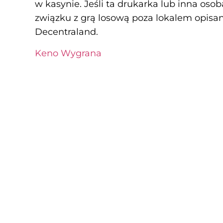
w kasynie. Jeśli ta drukarka lub inna oso
związku z grą losową poza lokalem opisan
Decentraland.
Keno Wygrana