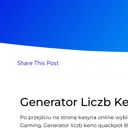
Share This Post
Generator Liczb K
Po przejściu na stronę kasyna online wybi
Gaming. Generator liczb keno quackpot B