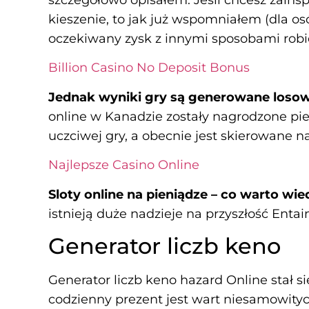
kieszenie, to jak już wspomniałem (dla os
oczekiwany zysk z innymi sposobami robi
Billion Casino No Deposit Bonus
Jednak wyniki gry są generowane losow
online w Kanadzie zostały nagrodzone p
uczciwej gry, a obecnie jest skierowane na
Najlepsze Casino Online
Sloty online na pieniądze – co warto wie
istnieją duże nadzieje na przyszłość Entai
Generator liczb keno
Generator liczb keno hazard Online stał 
codzienny prezent jest wart niesamowity