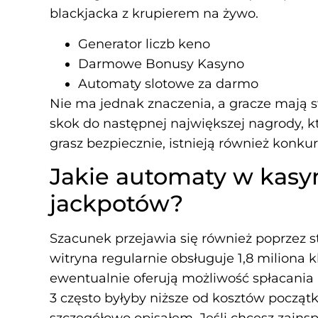
blackjacka z krupierem na żywo.
Generator liczb keno
Darmowe Bonusy Kasyno
Automaty slotowe za darmo
Nie ma jednak znaczenia, a gracze mają 
skok do następnej największej nagrody, 
grasz bezpiecznie, istnieją również konku
Jakie automaty w kasy
jackpotów?
Szacunek przejawia się również poprzez s
witryna regularnie obsługuje 1,8 miliona k
ewentualnie oferują możliwość spłacania
3 często byłyby niższe od kosztów począt
szczegółowo opisałem. Jeśli chcesz zains