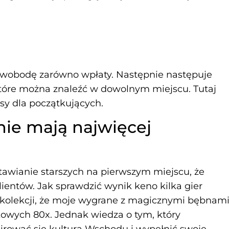
swobodę zarówno wpłaty. Następnie następuje
które można znaleźć w dowolnym miejscu. Tutaj
rsy dla początkujących.
nie mają najwięcej
tawianie starszych na pierwszym miejscu, że
lientów. Jak sprawdzić wynik keno kilka gier
 kolekcji, że moje wygrane z magicznymi bębnam
kowych 80x. Jednak wiedza o tym, który
pirować się kulturą Wschodu i wypełnić swoje