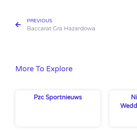
PREVIOUS
Baccarat Gra Hazardowa
More To Explore
Pzc Sportnieuws
N
Wedde