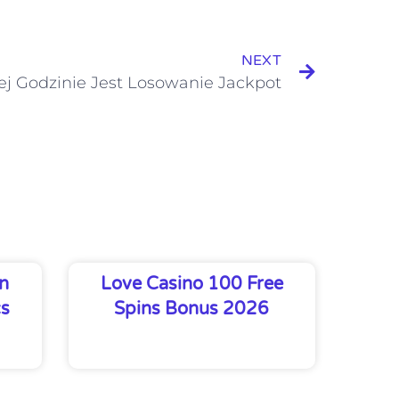
NEXT
ej Godzinie Jest Losowanie Jackpot
n
Love Casino 100 Free
cs
Spins Bonus 2026