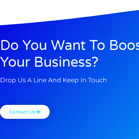
Do You Want To Boo
Your Business?
Drop Us A Line And Keep In Touch
Contact Us