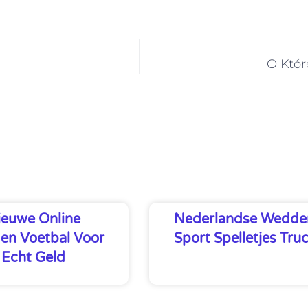
O Któr
ieuwe Online
Nederlandse Wedde
n Voetbal Voor
Sport Spelletjes Tru
Echt Geld