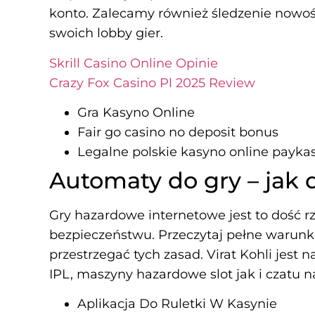
konto.
Zalecamy również śledzenie nowości
swoich lobby gier.
Skrill Casino Online Opinie
Crazy Fox Casino Pl 2025 Review
Gra Kasyno Online
Fair go casino no deposit bonus
Legalne polskie kasyno online payka
Automaty do gry – jak 
Gry hazardowe internetowe jest to dość 
bezpieczeństwu. Przeczytaj pełne warunki
przestrzegać tych zasad. Virat Kohli je
IPL, maszyny hazardowe slot jak i czatu n
Aplikacja Do Ruletki W Kasynie