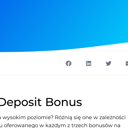
 Deposit Bonus
na wysokim poziomie?
Różnią się one w zależności
su oferowanego w każdym z trzech bonusów na