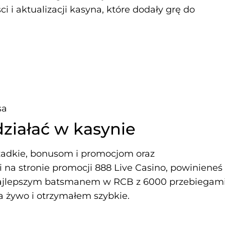
 i aktualizacji kasyna, które dodały grę do
sa
działać w kasynie
rzadkie, bonusom i promocjom oraz
 na stronie promocji 888 Live Casino, powinieneś
st najlepszym batsmanem w RCB z 6000 przebiegam
a żywo i otrzymałem szybkie.