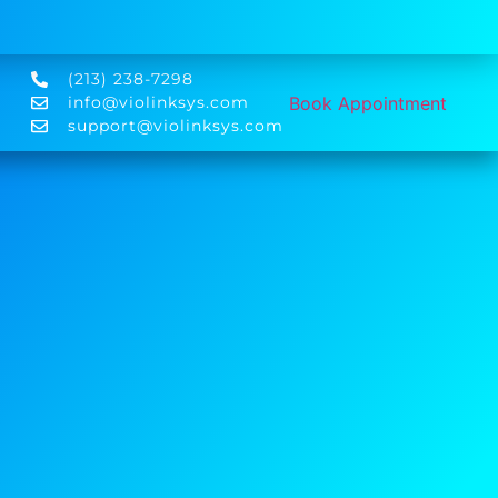
(213) 238-7298
Book Appointment
info@violinksys.com
support@violinksys.com