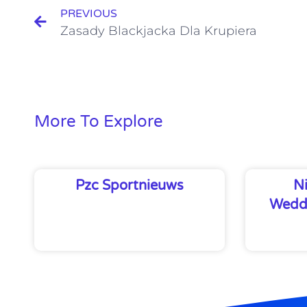
PREVIOUS
Zasady Blackjacka Dla Krupiera
More To Explore
Pzc Sportnieuws
N
Wedde