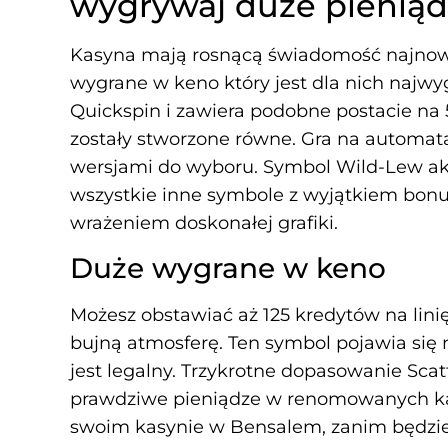
wygrywaj duże pieniąd
Kasyna mają rosnącą świadomość najnows
wygrane w keno który jest dla nich najwyg
Quickspin i zawiera podobne postacie na 5
zostały stworzone równe. Gra na automa
wersjami do wyboru. Symbol Wild-Lew aka 
wszystkie inne symbole z wyjątkiem bonu
wrażeniem doskonałej grafiki.
Duże wygrane w keno
Możesz obstawiać aż 125 kredytów na linię
bujną atmosferę. Ten symbol pojawia się
jest legalny. Trzykrotne dopasowanie Scat
prawdziwe pieniądze w renomowanych kas
swoim kasynie w Bensalem, zanim będzie