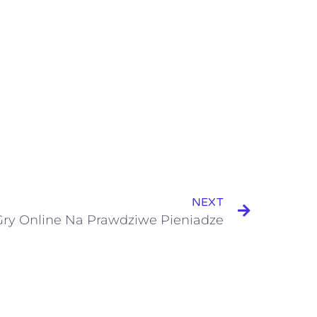
NEXT
Gry Online Na Prawdziwe Pieniadze