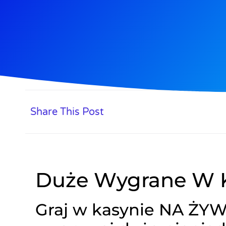
Share This Post
Duże Wygrane W 
Graj w kasynie NA ŻY