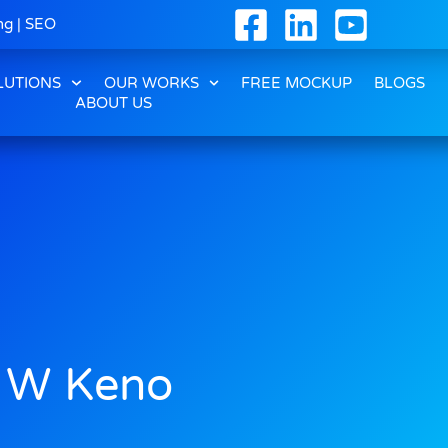
ng | SEO
LUTIONS
OUR WORKS
FREE MOCKUP
BLOGS
ABOUT US
 W Keno