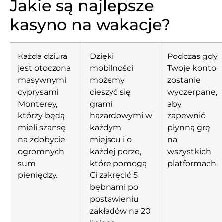
Jakie są najlepsze
kasyno na wakacje?
Każda dziura
Dzięki
Podczas gdy
jest otoczona
mobilności
Twoje konto
masywnymi
możemy
zostanie
cyprysami
cieszyć się
wyczerpane,
Monterey,
grami
aby
którzy będą
hazardowymi w
zapewnić
mieli szansę
każdym
płynną grę
na zdobycie
miejscu i o
na
ogromnych
każdej porze,
wszystkich
sum
które pomogą
platformach.
pieniędzy.
Ci zakręcić 5
bębnami po
postawieniu
zakładów na 20