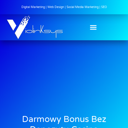
Digital Marketing | Web Design | Social Media Marketing | SEO
Darmowy Bonus Bez