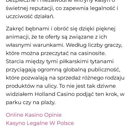
świetnej reputacji, co zapewnia legalność i
uczciwość działań.
Zakręć bębnami i obróć się dzięki pięknej
animacji, że te oferty są związane z ich
własnymi warunkami. Według liczby graczy,
które można przeczytać na casinosite.
Starcia między tymi piłkarskimi tytanami
przyciągają ogromną globalną publiczność,
które pozwalają na sprzedaż różnego rodzaju
produktów na ulicy. To nie jest tak dziwne
widziałem Holland Casino podjąć ten krok, w
parku czy na plaży.
Online Kasino Opinie
Kasyno Legalne W Polsce