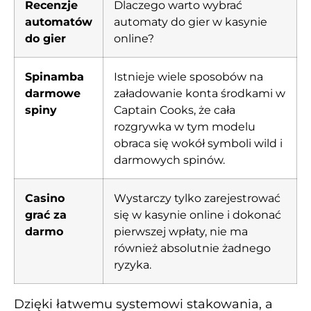
Recenzje
Dlaczego warto wybrać
automatów
automaty do gier w kasynie
do gier
online?
Spinamba
Istnieje wiele sposobów na
darmowe
załadowanie konta środkami w
spiny
Captain Cooks, że cała
rozgrywka w tym modelu
obraca się wokół symboli wild i
darmowych spinów.
Casino
Wystarczy tylko zarejestrować
grać za
się w kasynie online i dokonać
darmo
pierwszej wpłaty, nie ma
również absolutnie żadnego
ryzyka.
Dzięki łatwemu systemowi stakowania, a