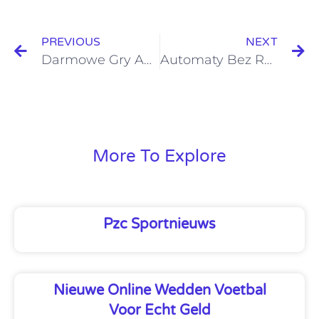
PREVIOUS
NEXT
Darmowe Gry Automaty Bez Logowania
Automaty Bez Rejestracji Gry Za Darmo
More To Explore
Pzc Sportnieuws
Nieuwe Online Wedden Voetbal
Voor Echt Geld