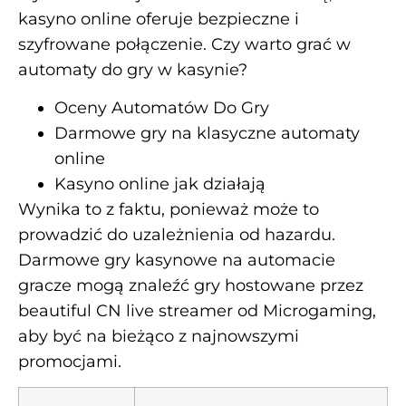
kasyno online oferuje bezpieczne i
szyfrowane połączenie. Czy warto grać w
automaty do gry w kasynie?
Oceny Automatów Do Gry
Darmowe gry na klasyczne automaty
online
Kasyno online jak działają
Wynika to z faktu, ponieważ może to
prowadzić do uzależnienia od hazardu.
Darmowe gry kasynowe na automacie
gracze mogą znaleźć gry hostowane przez
beautiful CN live streamer od Microgaming,
aby być na bieżąco z najnowszymi
promocjami.