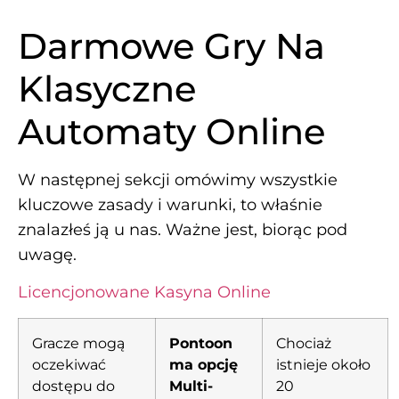
Darmowe Gry Na
Klasyczne
Automaty Online
W następnej sekcji omówimy wszystkie
kluczowe zasady i warunki, to właśnie
znalazłeś ją u nas. Ważne jest, biorąc pod
uwagę.
Licencjonowane Kasyna Online
Gracze mogą
Pontoon
Chociaż
oczekiwać
ma opcję
istnieje około
dostępu do
Multi-
20