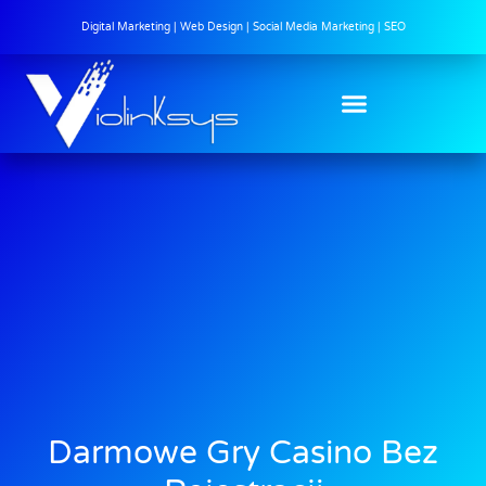
Digital Marketing | Web Design | Social Media Marketing | SEO
Darmowe Gry Casino Bez