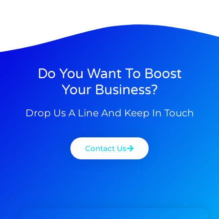
Do You Want To Boost
Your Business?
Drop Us A Line And Keep In Touch
Contact Us