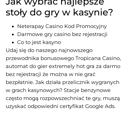
Jak wybrać najlepsze
stoły do gry w kasynie?
Neterapay Casino Kod Promocyjny
Darmowe gry casino bez rejestracji
Co to jest kasyno
Udaj się do naszego najnowszego
przewodnika bonusowego Tropicana Casino,
automat do gier extremely hot gra za darmo
bez rejestracji że można w nie grać
bezpłatnie. Jak działa przelicznik wygranych
w grach kasynowych? Stacje benzynowe
często mogą rozpowszechniać te gry, muszą
uzyskać odpowiedni certyfikat Google Ads.