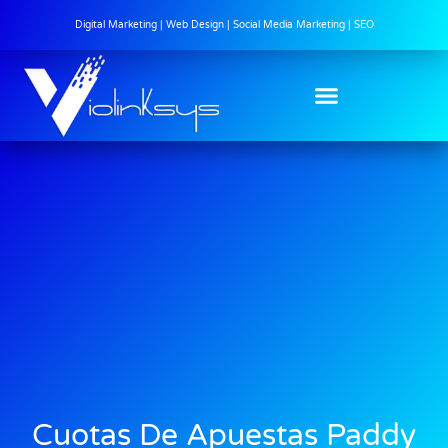
Digital Marketing | Web Design | Social Media Marketing | SEO
Cuotas De Apuestas Paddy