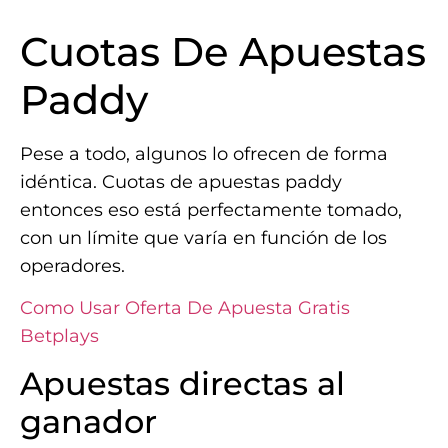
Cuotas De Apuestas
Paddy
Pese a todo, algunos lo ofrecen de forma
idéntica. Cuotas de apuestas paddy
entonces eso está perfectamente tomado,
con un límite que varía en función de los
operadores.
Como Usar Oferta De Apuesta Gratis
Betplays
Apuestas directas al
ganador