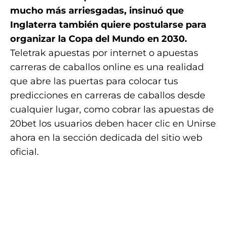
mucho más arriesgadas, insinuó que
Inglaterra también quiere postularse para
organizar la Copa del Mundo en 2030.
Teletrak apuestas por internet o apuestas
carreras de caballos online es una realidad
que abre las puertas para colocar tus
predicciones en carreras de caballos desde
cualquier lugar, como cobrar las apuestas de
20bet los usuarios deben hacer clic en Unirse
ahora en la sección dedicada del sitio web
oficial.