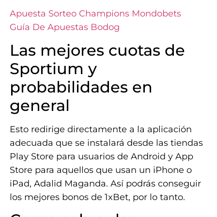
Apuesta Sorteo Champions Mondobets
Guía De Apuestas Bodog
Las mejores cuotas de
Sportium y
probabilidades en
general
Esto redirige directamente a la aplicación
adecuada que se instalará desde las tiendas
Play Store para usuarios de Android y App
Store para aquellos que usan un iPhone o
iPad, Adalid Maganda. Así podrás conseguir
los mejores bonos de 1xBet, por lo tanto.