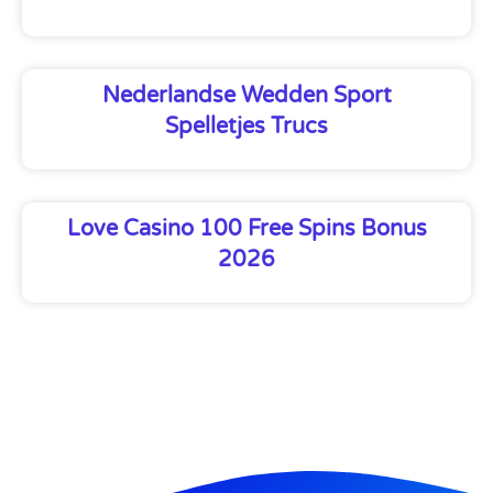
Nederlandse Wedden Sport
Spelletjes Trucs
Love Casino 100 Free Spins Bonus
2026