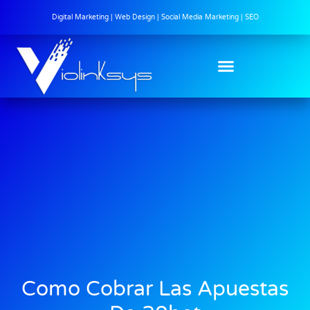
Digital Marketing | Web Design | Social Media Marketing | SEO
Como Cobrar Las Apuestas