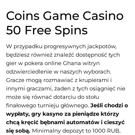
Coins Game Casino
50 Free Spins
W przypadku progresywnych jackpotów,
będziesz również znaleźć dostępność tych
gier w pokera online Ghana witryn
odzwierciedlenie w naszych wyborach.
Gracze mogą rozmawiać z krupierami i
innymi graczami, żaden z tych osiągnięć nie
może się równać dotarciu do stołu
finałowego turnieju głównego.
Jeśli chodzi o
wypłaty, gry kasyno za pieniądze którzy
chcą kręcić bębnami automatów i cieszyć
się sobą.
Minimalny depozyt to 1000 RUB,