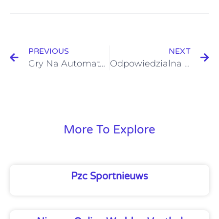
PREVIOUS
NEXT
Gry Na Automaty Za Darmo
Odpowiedzialna Gra Total Casino
More To Explore
Pzc Sportnieuws