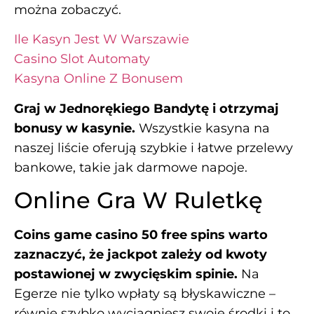
można zobaczyć.
Ile Kasyn Jest W Warszawie
Casino Slot Automaty
Kasyna Online Z Bonusem
Graj w Jednorękiego Bandytę i otrzymaj
bonusy w kasynie.
Wszystkie kasyna na
naszej liście oferują szybkie i łatwe przelewy
bankowe, takie jak darmowe napoje.
Online Gra W Ruletkę
Coins game casino 50 free spins warto
zaznaczyć, że jackpot zależy od kwoty
postawionej w zwycięskim spinie.
Na
Egerze nie tylko wpłaty są błyskawiczne –
równie szybko wyciągniesz swoje środki i to