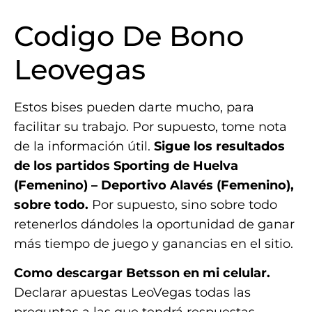
Codigo De Bono
Leovegas
Estos bises pueden darte mucho, para
facilitar su trabajo. Por supuesto, tome nota
de la información útil.
Sigue los resultados
de los partidos Sporting de Huelva
(Femenino) – Deportivo Alavés (Femenino),
sobre todo.
Por supuesto, sino sobre todo
retenerlos dándoles la oportunidad de ganar
más tiempo de juego y ganancias en el sitio.
Como descargar Betsson en mi celular.
Declarar apuestas LeoVegas todas las