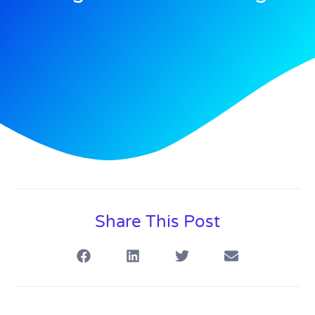
Share This Post