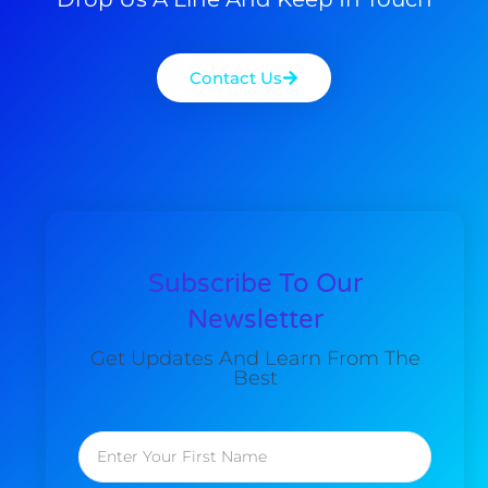
Contact Us
Subscribe To Our
Newsletter
Get Updates And Learn From The
Best